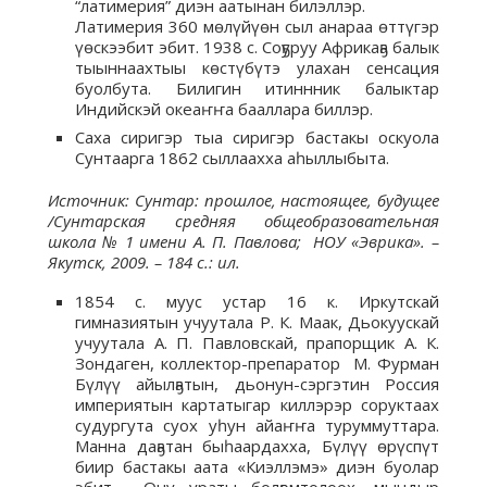
“латимерия” диэн аатынан билэллэр.
Латимерия 360 мөлүйүөн сыл анараа өттүгэр
үөскээбит эбит. 1938 с. Соҕуруу Африкаҕа балык
тыыннаахтыы көстүбүтэ улахан сенсация
буолбута. Билигин итиннник балыктар
Индийскэй океаҥҥа бааллара биллэр.
Саха сиригэр тыа сиригэр бастакы оскуола
Сунтаарга 1862 сыллаахха аһыллыбыта.
Источник: Сунтар: прошлое, настоящее, будущее
/Сунтарская средняя общеобразовательная
школа № 1 имени А. П. Павлова; НОУ «Эврика». –
Якутск, 2009. – 184 с.: ил.
1854 с. муус устар 16 к. Иркутскай
гимназиятын учуутала Р. К. Маак, Дьокуускай
учуутала А. П. Павловскай, прапорщик А. К.
Зондаген, коллектор-препаратор М. Фурман
Бүлүү айылҕатын, дьонун-сэргэтин Россия
империятын картатыгар киллэрэр соруктаах
судургута суох уһун айаҥҥа туруммуттара.
Манна даҕатан быһаардахха, Бүлүү өрүспүт
биир бастакы аата «Киэллэмэ» диэн буолар