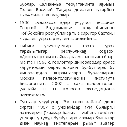
буолар. Сэлиэнньэ төрүттэниитэ аҕабыыт
Попов Василий Тацара дьиэтин тутарбыт
1764 сылыттан ааҕыллар.
1936 сыллаахха эдэр учуутал Бессонов
Георгий Евдокимович көҕүлээһининэн
Тойбохойго республикаҕа тыа сиригэр бастакы
кыраайы үөрэтэр музей тэриллибитэ.
Биһиги улууспутугар “Тээтэ” үрэх
тардыытыгар республикаҕа соҕотох
«Динозавр» диэн айылҕа пааматынньыга баар.
Мантан 1960 с. геологтар динозаврдар араас
көрүҥнэрин кырамталарын булбуттара, бу
динозаврдар кырамталара буолалларын
Москва палеонтологическай института
бигэргэппитэ. 2002 с. саха палеонтолог-
ученайа П. Н. Колосов экспедицията
чинчийбитэ.
Сунтаар улууһугар “Эмээхсин хайата” диэн
сиртэн 1967 с. ученайдар түҥ былыргы
латимерия (“хаамар балык”) тииһин, төбөтүн
уҥуоҕун, уҥуоҕун булбуттара. Хаамар балыктар
диэн наукаҕа “кистепёрые рыбы” эбэтэр