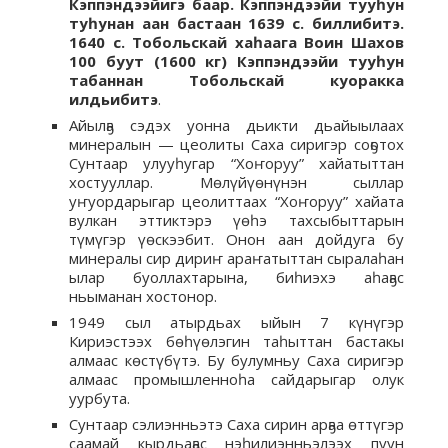
Кэппэндээйигэ баар. Кэппэндээйи тууһун
туһунан аан бастаан 1639 с. биллибитэ.
1640 с. Тобольскай хаһаага Воин Шахов
100 буут (1600 кг) Кэппэндээйи тууһун
табаннан Тобольскай куоракка
илдьибитэ
.
Айылҕа сэдэх уонна дьикти дьайыылаах
минералын — цеолиты Саха сиригэр соҕотох
Сунтаар улууһугар “Хоҥоруу” хайатыттан
хостууллар. Мөлүйүөнүнэн сыллар
уҥуордарыгар цеолиттаах “Хоҥоруу” хайата
вулкан эттиктэрэ үөһэ тахсыбыттарын
түмүгэр үөскээбит. Онон аан дойдуга бу
минералы сир дириҥ араҥатыттан сыралаһан
ылар буоллахтарына, биһиэхэ аһаҕас
ньыманан хостонор.
1949 сыл атырдьах ыйын 7 күнүгэр
Кириэстээх бөһүөлэгин таһыттан бастакы
алмаас көстүбүтэ. Бу булумньу Саха сиригэр
алмаас промышленноһа сайдарыгар олук
уурбута.
Сунтаар сэлиэнньэтэ Саха сирин арҕаа өттүгэр
саамай кырдьаҕас нэһилиэнньэлээх пуун