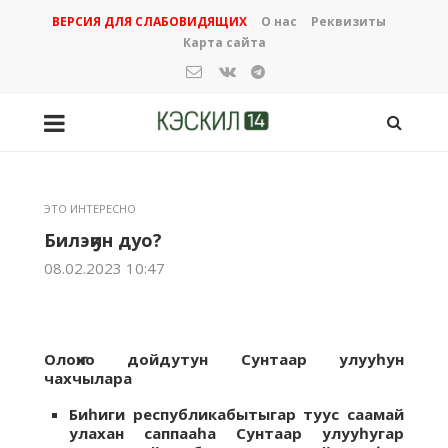
ВЕРСИЯ ДЛЯ СЛАБОВИДЯЩИХ
О нас
Реквизиты
Карта сайта
ЭТО ИНТЕРЕСНО
Билэҕин дуо?
08.02.2023 10:47
Олоҥхо дойдутун
Сунтаар улууһун
чахчылара
Биһиги республикабытыгар туус саамай
улахан саппааһа Сунтаар улууһугар