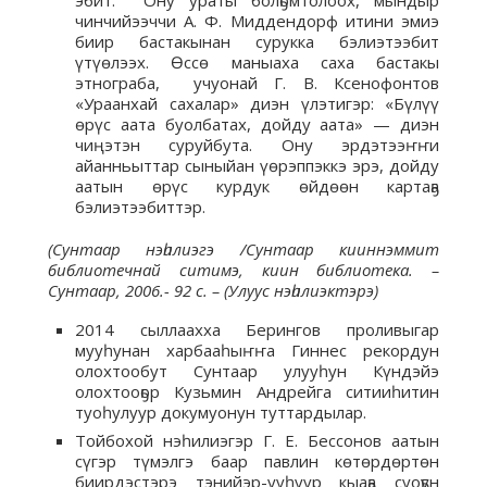
эбит. Ону ураты болҕомтолоох, мындыр
чинчийээччи А. Ф. Миддендорф итини эмиэ
биир бастакынан сурукка бэлиэтээбит
үтүөлээх. Өссө маныаха саха бастакы
этнограба, учуонай Г. В. Ксенофонтов
«Ураанхай сахалар» диэн үлэтигэр: «Бүлүү
өрүс аата буолбатах, дойду аата» — диэн
чиңэтэн суруйбута. Ону эрдэтээҥҥи
айанньыттар сыныйан үөрэппэккэ эрэ, дойду
аатын өрүс курдук өйдөөн картаҕа
бэлиэтээбиттэр.
(Сунтаар нэһилиэгэ /Сунтаар кииннэммит
библиотечнай ситимэ, киин библиотека. –
Сунтаар, 2006.- 92 с. – (Улуус нэһилиэктэрэ)
2014 сыллаахха Берингов проливыгар
мууһунан харбааһыҥҥа Гиннес рекордун
олохтообут Сунтаар улууһун Күндэйэ
олохтооҕор Кузьмин Андрейга ситииһитин
туоһулуур докумуонун туттардылар.
Тойбохой нэһилиэгэр Г. Е. Бессонов аатын
сүгэр түмэлгэ баар павлин көтөрдөртөн
биирдэстэрэ тэнийэр-ууһуур кыаҕа суоҕун