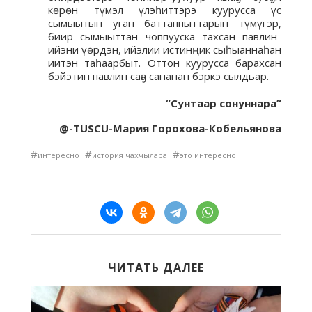
көрөн түмэл үлэһиттэрэ куурусса үс
сымыытын уган баттаппыттарын түмүгэр,
биир сымыыттан чоппууска тахсан павлин-
ийэни үөрдэн, ийэлии истинңик сыһыаннаһан
иитэн таһаарбыт. Оттон куурусса барахсан
бэйэтин павлин саҕа сананан бэркэ сылдьар.
“Сунтаар сонуннара”
@-TUSCU-Мария Горохова-Кобельянова
#
#
#
интересно
история чахчылара
это интересно
ЧИТАТЬ ДАЛЕЕ