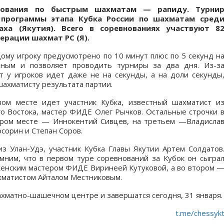
внования по быстрым шахматам — рапиду. Турни
 программы этапа Кубка России по шахматам сред
ха (Якутия). Всего в соревнованиях участвуют 8
рации шахмат РС (Я).
ому игроку предусмотрено по 10 минут плюс по 5 секунд н
щным и позволяет проводить турниры за два дня. Из-з
т у игроков идет даже не на секунды, а на доли секунды
ахматисту результата партии.
вом месте идет участник Кубка, известный шахматист и
о Востока, мастер ФИДЕ Олег Рычков. Остальные строчки 
ором месте — Иннокентий Сивцев, на третьем —Владисла
сорин и Степан Соров.
з Улан-Удэ, участник Кубка Главы Якутии Артем Солдатов
ним, что в первом туре соревнований за Кубок он сыгра
 женским мастером ФИДЕ Виринеей Кутуковой, а во втором 
ахматистом Айталом Местниковым.
хматно-шашечном центре и завершатся сегодня, 31 января.
t.me/chessyk