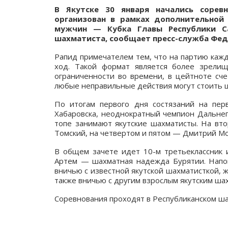
В Якутске 30 января начались соре
организован в рамках дополнительной
мужчин — Кубка Главы Республики Са
шахматиста, сообщает пресс-служба Феде
Рапид примечателем тем, что на партию кажд
ход. Такой формат является более зрели
ограниченности во времени, в цейтноте сче
любые неправильные действия могут стоить ш
По итогам первого дня состязаний на пер
Хабаровска, неоднократный чемпион Дальнег
топе занимают якутские шахматисты. На вт
Томский, на четвертом и пятом — Дмитрий Мо
В общем зачете идет 10-м третьеклассник и
Артем — шахматная надежда Бурятии. Напом
вничью с известной якутской шахматисткой,
также вничью с другим взрослым якутским ш
Соревнования проходят в Республиканском ша