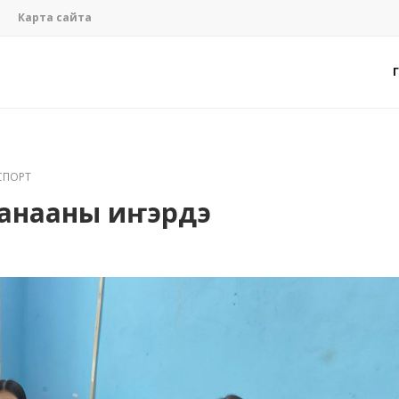
Карта сайта
СПОРТ
 санааны иҥэрдэ