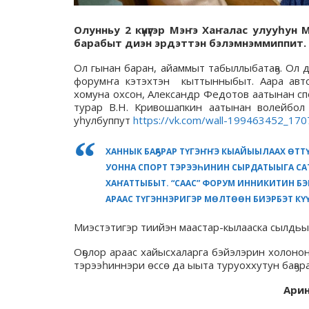
Олунньу 2 күнүгэр Мэҥэ Хаҥалас улууһун
барабыт диэн эрдэттэн бэлэмнэммиппит. Олу
Ол гынан баран, айаммыт табыллыбатаҕа. Ол д
форумҥа кэтэхтэн кыттынныбыт. Аара автоб
хомуна охсон, Александр Федотов аатынан сп
турар В.Н. Кривошапкин аатынан волейбол 
уһулбуппут
https://vk.com/wall-199463452_170
ХАННЫК БАҔАРАР ТҮГЭҤҤЭ КЫАЙЫЫЛААХ ӨТТ
УОННА СПОРТ ТЭРЭЭҺИНИН СЫРДАТЫЫГА С
ХАҤАТТЫБЫТ. “СААС” ФОРУМ ИННИКИТИН БЭ
АРААС ТҮГЭННЭРИГЭР МӨЛТӨӨН БИЭРБЭТ КҮ
Миэстэтигэр тиийэн маастар-кылааска сылдьыб
Оҕолор араас хайысхаларга бэйэлэрин холоно
тэрээһиннэри өссө да ыыта туруоххутун баҕар
Ари