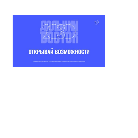
¸
а
ИНЭН