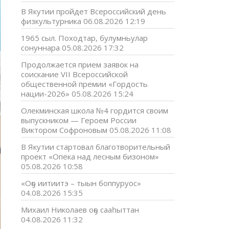
В Якутии пройдет Всероссийский день
физкультурника
06.08.2026 12:19
1965 сыл. Походтар, булумньулар
сонуннара
05.08.2026 17:32
Продолжается прием заявок на
соискание VII Всероссийской
общественной премии «Гордость
нации-2026»
05.08.2026 15:24
Олекминская школа №4 гордится своим
выпускником — Героем России
Виктором Софроновым
05.08.2026 11:08
В Якутии стартовал благотворительный
проект «Опека над лесным бизоном»
05.08.2026 10:58
«Оҕо иитиитэ – тыын боппуруос»
04.08.2026 15:35
Михаил Николаев оҕо сааһыттан
04.08.2026 11:32