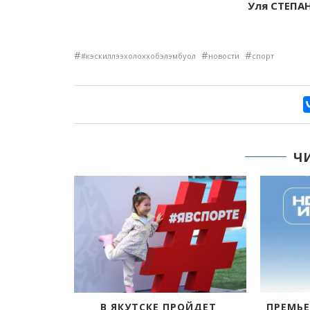
Уля СТЕПАН
#
#
#
#кэскиллээхолоххобэлэмбуол
новости
спорт
Ч
РЕНЕРИМ!»
«КЭСКИЛ» — «БЭЛЭМ БУОЛ»