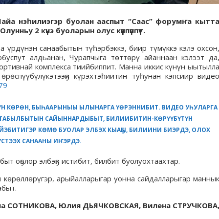
 Майа нэһилиэгэр буолан ааспыт “Саас” форумҥа кытт
нньу 2 күнэ буоларын олус күүппүппүт.
а үрдүнэн санаабытын түһэрбэккэ, биир түмүккэ кэлэ охсон
успут алдьанан, Чурапчыга төттөрү айаннаан кэлээт да
ортивнай комплекса тиийбиппит. Манна иккис күнүн ыытылл
өрөспүүбүлүкэтээҕи күрэхтэһиитин туһунан кэпсиир виде
79
ҮН КӨРӨН, БЫҺААРЫНЫЫ ЫЛЫНАРГА ҮӨРЭННИБИТ. ВИДЕО УҺУЛАРГА
АТАБЫЛБЫТЫН САЙЫННАРДЫБЫТ, БИЛИИБИТИН-КӨРҮҮБҮТҮН
ЙЭБИТИГЭР КӨМӨ БУОЛАР ЭЛБЭХ КЫАҔЫ, БИЛИИНИ БИЭРДЭ, ОЛОХ
ҮСТЭЭХ САНААНЫ ИҤЭРДЭ.
ыт оҕолор элбэҕи истибит, билбит буолуохтаахтар.
н көрөллөрүгэр, арыйалларыгар уонна сайдалларыгар манны
абыт.
на СОТНИКОВА, Юлия ДЬЯЧКОВСКАЯ, Вилена СТРУЧКОВА