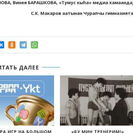
ОВА, Винея БАРАШКОВА, «Тумус кыһа» медиа хамаанда
С.К. Макаров аатынан Чурапчы гимназият
ИТАТЬ ДАЛЕЕ
В «ТРИУМФЕ» ПРОХОДИТ
БИҺИГИ ДЬИЭ КЭРГЭН