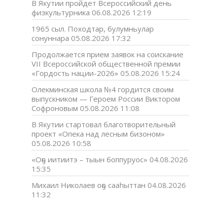
В Якутии пройдет Всероссийский день
физкультурника
06.08.2026 12:19
1965 сыл. Походтар, булумньулар
сонуннара
05.08.2026 17:32
Продолжается прием заявок на соискание
VII Всероссийской общественной премии
«Гордость нации-2026»
05.08.2026 15:24
Олекминская школа №4 гордится своим
выпускником — Героем России Виктором
Софроновым
05.08.2026 11:08
В Якутии стартовал благотворительный
проект «Опека над лесным бизоном»
05.08.2026 10:58
«Оҕо иитиитэ – тыын боппуруос»
04.08.2026
15:35
Михаил Николаев оҕо сааһыттан
04.08.2026
11:32