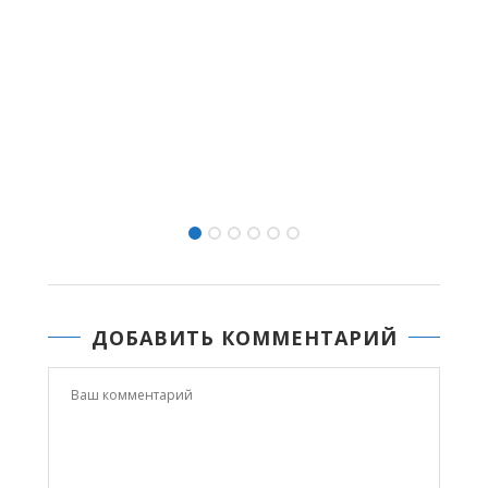
МИИ-2022: НАУКАҔА КИЭҤ А
«SCIENCE FAIR»...
06.07.2022 17:47
ДОБАВИТЬ КОММЕНТАРИЙ