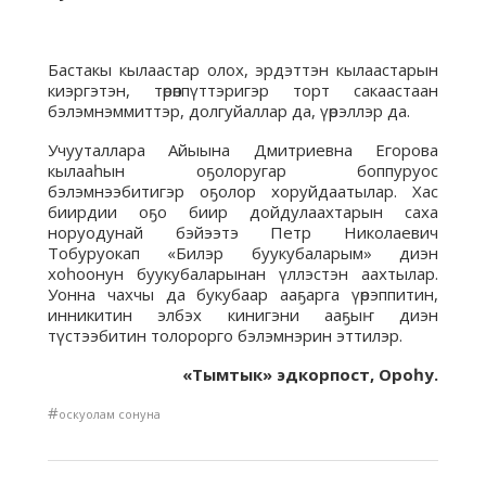
Бастакы кылаастар олох, эрдэттэн кылаастарын
киэргэтэн, төрөппүттэригэр торт сакаастаан
бэлэмнэммиттэр, долгуйаллар да, үөрэллэр да.
Учууталлара Айыына Дмитриевна Егорова
кылааһын оҕолоругар боппуруос
бэлэмнээбитигэр оҕолор хоруйдаатылар. Хас
биирдии оҕо биир дойдулаахтарын саха
норуодунай бэйээтэ Петр Николаевич
Тобуруокап «Билэр буукубаларым» диэн
хоһоонун буукубаларынан үллэстэн аахтылар.
Уонна чахчы да букубаар ааҕарга үөрэппитин,
инникитин элбэх кинигэни ааҕыҥ диэн
түстээбитин толорорго бэлэмнэрин эттилэр.
«Тымтык» эдкорпост, Ороһу.
#
оскуолам сонуна