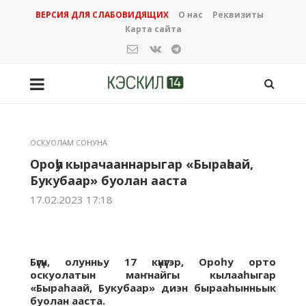
ВЕРСИЯ ДЛЯ СЛАБОВИДЯЩИХ
О нас
Реквизиты
Карта сайта
ОСКУОЛАМ СОНУНА
Ороһу кырачааннарыгар «Быраһаай,
Букубаар» буолан ааста
17.02.2023 17:18
Бүгүн, олунньу 17 күнүгэр, Ороһу орто
оскуолатын маҥнайгы кылааһыгар
«Быраһаай, Букубаар» диэн бырааһынньык
буолан ааста.