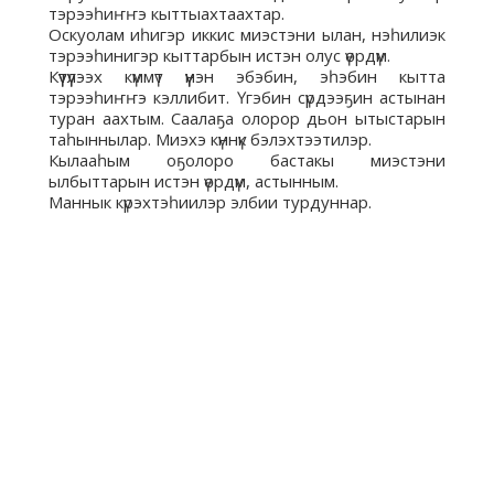
тэрээһиҥҥэ кыттыахтаахтар.
Оскуолам иһигэр иккис миэстэни ылан, нэһилиэк
тэрээһинигэр кыттарбын истэн олус үөрдүм.
Күүтүүлээх күммүт үүнэн эбэбин, эһэбин кытта
тэрээһиҥҥэ кэллибит. Үгэбин сүрдээҕин астынан
туран аахтым. Саалаҕа олорор дьон ытыстарын
таһыннылар. Миэхэ күннүк бэлэхтээтилэр.
Кылааһым оҕолоро бастакы миэстэни
ылбыттарын истэн үөрдүм, астынным.
Маннык күрэхтэһиилэр элбии турдуннар.