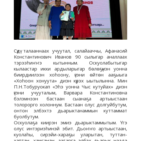
Сүдү талааннаах учуутал, салайааччы, Афанасий
Константинович Иванов 90 сылыгар аналлаах
тэрээһиҥҥэ кытынным. Оскуолабытыгар
кылаастар икки ардыларыгар бөлөҕүнэн уонна
биирдиилээн хоһоону, үгэни өйтөн ааҕыыга
«Хоһоон хонуута» диэн күрэх ыытылынна. Мин
П.Н.Тобуруокап «Эһэ уонна Чыс кутуйах» диэн
үгэни учууталым, Варвара Константиновна
бэлэмнээн бастаан сыанаҕа артыыстаан
толорорго холоннум. Бастаан олус долгуйбутум,
онтон элбэхтэ дьарыктанаммын куттаммат
буолбутум.
Оскуолаҕа киирэн эмиэ дьарыктаммытым. Үгэ
олус интэриэһинэй эбит. Дьоҥҥо артыыстаан,
куолаһы, сирэйи-хараҕы уларытан, туттан-
хаптан, хамсанан, ааҕарга элбэх дьарык наада