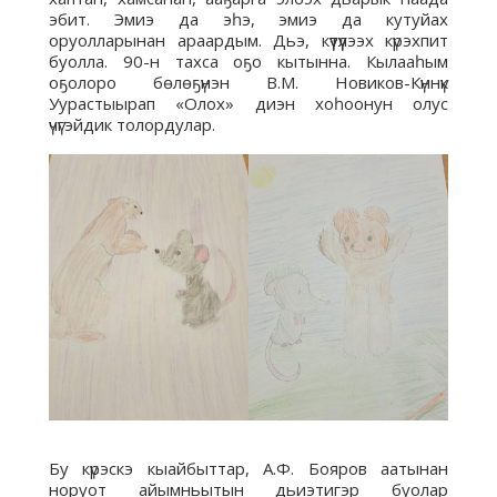
эбит. Эмиэ да эһэ, эмиэ да кутуйах
оруолларынан араардым. Дьэ, күүтүүлээх күрэхпит
буолла. 90-н тахса оҕо кытынна. Кылааһым
оҕолоро бөлөҕүнэн В.М. Новиков-Күннүк
Уурастыырап «Олох» диэн хоһоонун олус
үчүгэйдик толордулар.
Бу күрэскэ кыайбыттар, А.Ф. Бояров аатынан
норуот айымньытын дьиэтигэр буолар