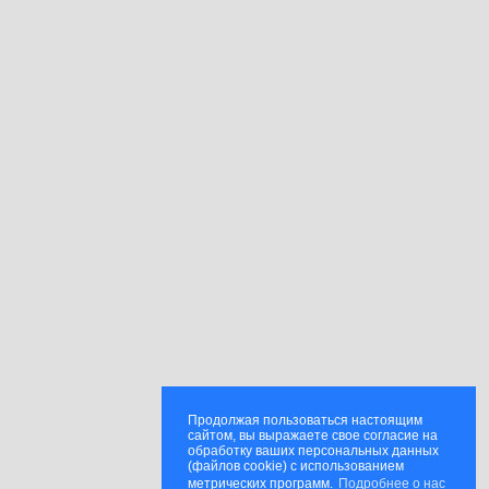
Продолжая пользоваться настоящим
сайтом, вы выражаете свое согласие на
обработку ваших персональных данных
(файлов cookie) с использованием
метрических программ.
Подробнее о нас