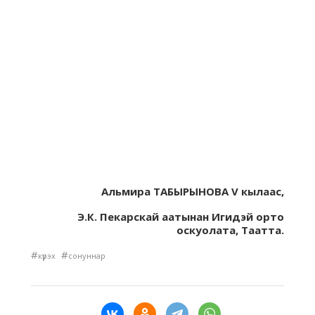
Альмира ТАБЫРЫНОВА V кылааc,
Э.К. Пекарскай аатынан Игидэй орто
оскуолата, Таатта.
#
#
күрэх
сонуннар