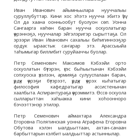
Иван Иванович айымньылара нууччалыы
суруллубуттар. Кини хос эһэтэ нуучча эбитэ үһү.
Ол да хаана оонньообут буолуон сөп. Уонна
Сангаарга көһөн баран нуучча оскуолатыгар
үөрэннэҕэ, нууччалар эйгэлэригэр сырыттаҕа. Ол
эрээри Иван Иванович сахалыы биһигиннээҕэр
ордук ыраастык саҥарар этэ. Арассыыйа
таһымыгар биллибит суруйааччы буолар.
Петр Семенович Максимов Кэбээйи орто
оскуолатын бүтэрэн, үгэс быһыытынан Кэбээйи
сопхуоска үлэлээн, армияҕа сулууспалаан баран,
үрдүк үөрэҕи бүтэрээт, үрдүк үөрэх кыһатыгар
философия кафедратыгар ассистенынан
хаалбыта. Аспирантураҕа үөрэммитэ. Өссө оскуола
сылларыттан хаһыакка кини хоһоонноро
бэчээттэнэр этилэр.
Петр Семенович аймахтара Александра
Егоровна Полятинская уонна Аграфена Егоровна
Обутова кэлэн ыалдьыттаан, ахтан-санаан
барбыттарын кэлбит ыалдьыттар астыннылар.