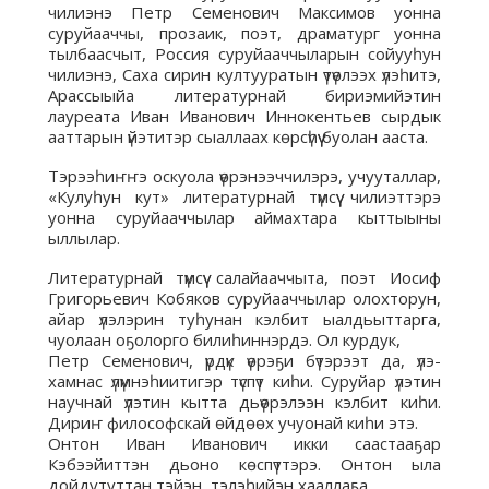
чилиэнэ Петр Семенович Максимов уонна
суруйааччы, прозаик, поэт, драматург уонна
тылбаасчыт, Россия суруйааччыларын сойууһун
чилиэнэ, Саха сирин култууратын үтүөлээх үлэһитэ,
Арассыыйа литературнай бириэмийэтин
лауреата Иван Иванович Иннокентьев сырдык
ааттарын үйэтитэр сыаллаах көрсүһүү буолан ааста.
Тэрээһиҥҥэ оскуола үөрэнээччилэрэ, учууталлар,
«Кулуһун кут» литературнай түмсүү чилиэттэрэ
уонна суруйааччылар аймахтара кыттыыны
ыллылар.
Литературнай түмсүү салайааччыта, поэт Иосиф
Григорьевич Кобяков суруйааччылар олохторун,
айар үлэлэрин туһунан кэлбит ыалдьыттарга,
чуолаан оҕолорго билиһиннэрдэ. Ол курдук,
Петр Семенович, үрдүк үөрэҕи бүтэрээт да, үлэ-
хамнас үлүмнэһиитигэр түспүт киһи. Суруйар үлэтин
научнай үлэтин кытта дьүөрэлээн кэлбит киһи.
Дириҥ философскай өйдөөх учуонай киһи этэ.
Онтон Иван Иванович икки саастааҕар
Кэбээйиттэн дьоно көспүттэрэ. Онтон ыла
дойдутуттан тэйэн, тэлэһийэн хааллаҕа.