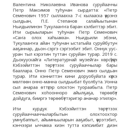
Валентина Николаевна Иванова суруйааччы
Петр Максимов туһунан сырдатта: «Петр
Семенович 1957 сыллаахха 7-с кылааска үөрэнэ
сылдьан, П.Е. Степанов салайыытынан
Ньидьилинэн Тукулааҥҥа баран кэлбиттэр эбит.
Ити сырыыларын туһунан Петр Семенович
«Саҥа олох хаһыакка». Ньидьили эбэни,
Тукулааҥҥа айан туһунан ыстатыйа суруйбутун
ааҕаннар, дьон-сэргэ сэргээбит эбит. Оннук уус-
уран тыл кэрэтин туттан суруйан турар. 2019 с.
Дьокуускайга «Литературнай музейга» көрсүһүүгэ
Кэбээйиттэн төрүттээх суруйааччылар бары
бааллара. Онно Петр Семенович эмиэ сылдьан
турар. Ити кэнниттэн кини доруобуйата күүскэ
мөлтөөн онно-манна сылдьыбат буолбута. Уонна
сыл анараа өттүгэр олохтон туораабыта. Петр
Семенович хоһоонноро айылҕаҕа, төрөөбүт
дойдуга, бииргэ төрөөбүттэригэр ананар этилэр».
Ити курдук Кэбээйиттэн төрүттээх
суруйааччааччыларбытын олохтоохтор
умнубаппыт, айымньыларын ааҕабыт, үөрэтэбит,
кэнчээри ыччакка киэн тутта кэпсиибит диэн