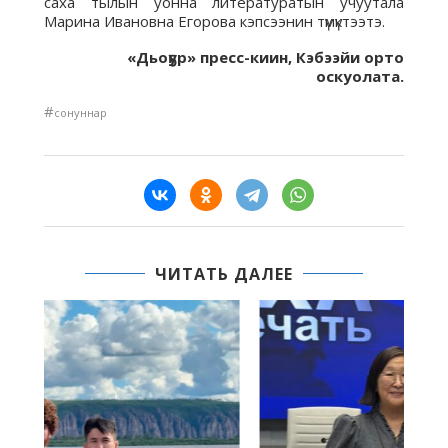
саха тылын уонна литературатын учуутала
Марина Ивановна Егорова кэпсээнин түмүктээтэ.
«Дьоҕур» пресс-киин, Кэбээйи орто
оскуолата.
#
сонуннар
ЧИТАТЬ ДАЛЕЕ