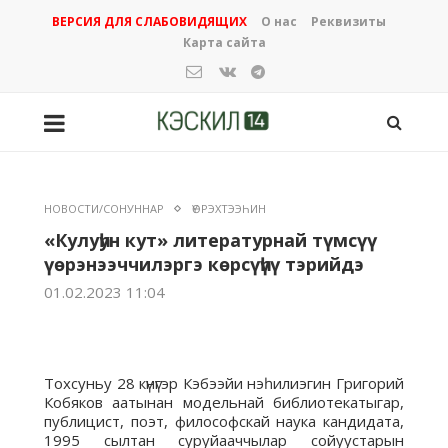
ВЕРСИЯ ДЛЯ СЛАБОВИДЯЩИХ
О нас
Реквизиты
Карта сайта
НОВОСТИ/СОНУННАР
ҮӨРЭХТЭЭҺИН
«Кулуһун кут» литературнай түмсүү
үөрэнээччилэргэ көрсүһүү тэрийдэ
01.02.2023 11:04
Тохсуньу 28 күнүгэр Кэбээйи нэһилиэгин Григорий
Кобяков аатынан модельнай библиотекатыгар,
публицист, поэт, философскай наука кандидата,
1995 сылтан суруйааччылар сойуустарын