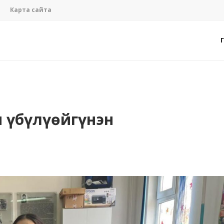
Карта сайта
н үбүлүөйгүнэн