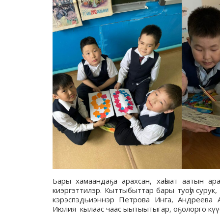
Бары хамаандаҕа арахсан, хаһыат аатын ар
киэргэттилэр. Кыттыбыттар бары туоһу сурук,
кэрэспэдьиэннэр Петрова Инга, Андреева А
Июлия кылаас чаас ыытыытыгар, оҕолорго күүс