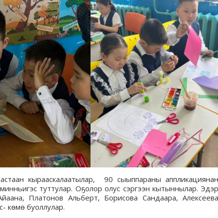
аастаан кырааскалаатылар, 90 сыыппараны аппликацияна
 минньигэс туттулар. Оҕолор олус сэргээн кытыннылар. Эдэ
йаана, Платонов Альберт, Борисова Сандаара, Алексеев
- көмө буоллулар.