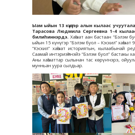
Ыам ыйын 13 күнүгэр алын кылаас учуутал
Тарасова Людмила Сергеевна 1-4 кылаас
билиһиннэрдэ.
Хаһыат аан бастаан “Бэлэм б
ыйын 15 күнүгэр “Бэлэм буол – Кэскил” хаһыат 
“Кэскил” хаһыат историятын, кылаабынай ре
Саамай интэриэһинэйэ “Бэлэм буол” бастакы х
Аны хаһыаттар сылынан тас көрүҥнэрэ, ойуу
мунньан уура сылдьар.