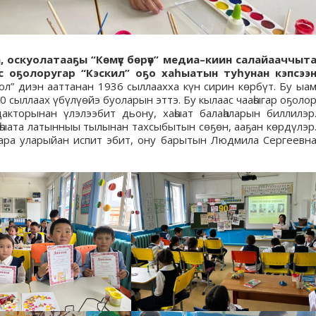
а, оскуолатааҕы “Көмүс бөрүө” медиа–киин салайааччыт
 оҕолоругар “Кэскил” оҕо хаһыатын туһунан кэпсээ
уол” диэн ааттанан 1936 сыллаахха күн сирин көрбүт. Бу ыа
90 сыллаах үбүлүөйэ буоларын эттэ. Бу кылаас чааһыгар оҕоло
дакторынан үлэлээбит дьону, хаһыат балаһаларын биллилэр
аһыата латынныы тылынан тахсыбытын сөҕөн, ааҕан көрдүлэр
лара уларыйан испит эбит, ону барытын Людмила Сергеевн