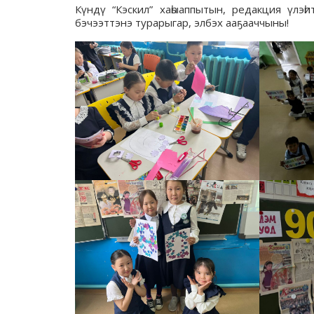
Күндү “Кэскил” хаһыаппытын, редакция үлэһ
бэчээттэнэ турарыгар, элбэх ааҕааччыны!