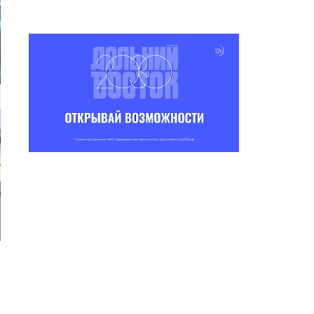
н
р
а