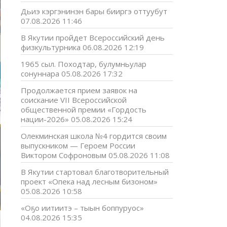
Дьиэ кэргэнинэн бары бииргэ оттуубут
07.08.2026 11:46
В Якутии пройдет Всероссийский день
физкультурника
06.08.2026 12:19
1965 сыл. Походтар, булумньулар
сонуннара
05.08.2026 17:32
Продолжается прием заявок на
соискание VII Всероссийской
общественной премии «Гордость
нации-2026»
05.08.2026 15:24
Олекминская школа №4 гордится своим
выпускником — Героем России
Виктором Софроновым
05.08.2026 11:08
В Якутии стартовал благотворительный
проект «Опека над лесным бизоном»
05.08.2026 10:58
«Оҕо иитиитэ – тыын боппуруос»
04.08.2026 15:35