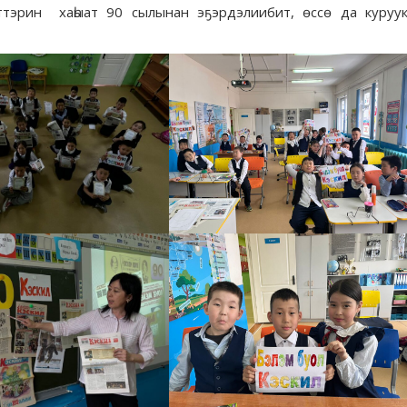
иттэрин хаһыат 90 сылынан эҕэрдэлиибит, өссө да куруу