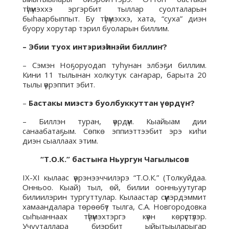
түһүмэххэ эргэрбит тыллар суолталарын
быһаарбыппыт. Бу түһүмэххэ, хата, “суха” диэн
буору хорутар тэрил буоларын биллим.
– Эбии туох
интэриэһинэйи билли
ҥ
?
– Сэмэн Ноҕоруодап туһунан элбэҕи биллим.
Кини 11 тылынан холкутук саҥарар, барыта 20
тылы үөрэппит эбит.
–
Бастакы миэстэ буолбуккуттан үөрдүҥ?
– Биллэн туран, үөрдүм. Кыайыам дии
санаабатаҕым. Сөпкө эппиэттээбит эрэ киһи
диэн сыаллаах этим.
“Т.О.К.”
бастыҥа
Ньургун
Чагылысов
IX-XI кылаас үөрэнээччилэрэ “Т.О.К.” (Толкуйдаа.
Онньоо. Кыай) тыл, өй, билии оонньуутугар
билиилэрин тургуттулар. Кылаастар сүүмэрдэммит
хамаандалара төрөөбүт тылга, С.А. Новгородовка
сыһыаннаах түһүмэхтэргэ күөн көрүстүлэр.
Учууталлара биэрбит ыйытыыларыгар