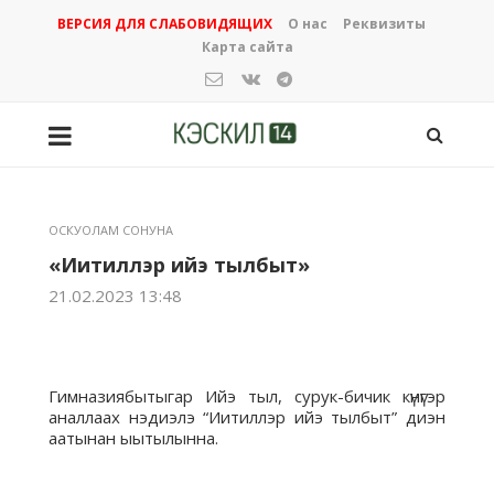
ВЕРСИЯ ДЛЯ СЛАБОВИДЯЩИХ
О нас
Реквизиты
Карта сайта
ОСКУОЛАМ СОНУНА
«Иитиллэр ийэ тылбыт»
21.02.2023 13:48
Гимназиябытыгар Ийэ тыл, сурук-бичик күнүгэр
аналлаах нэдиэлэ “Иитиллэр ийэ тылбыт” диэн
аатынан ыытылынна.