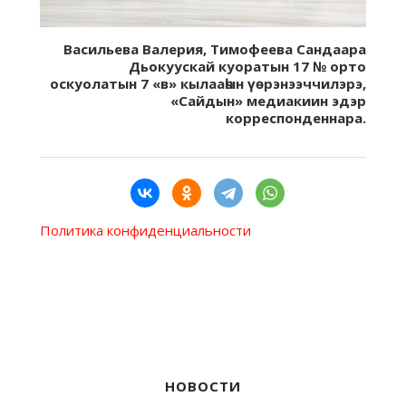
Васильева Валерия, Тимофеева Сандаара
Дьокуускай куоратын 17 № орто
оскуолатын 7 «в» кылааһын үөрэнээччилэрэ,
«Сайдын» медиакиин эдэр
корреспонденнара.
Политика конфиденциальности
НОВОСТИ