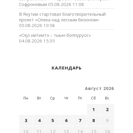
Софроновым
05.08.2026 11:08
В Якутии стартовал благотворительный
проект «Опека над лесным бизоном»
05.08.2026 10:58
«Оҕо иитиитэ – тыын боппуруос»
04.08.2026 15:35
КАЛЕНДАРЬ
Август 2026
Пн
Вт
Ср
Чт
Пт
Сб
Вс
1
2
3
4
5
6
7
8
9
10
11
12
13
14
15
16