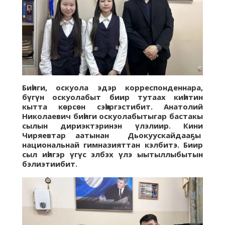
Биһиги, оскуола эдэр корреспонденнара,
бүгүн оскуолабыт биир тутаах киһитин
кытта көрсөн сэһэргэстибит. Анатолий
Николаевич биһиги оскуолабытыгар бастакы
сылын дириэктэринэн үлэлиир. Кини
Чиряевтар аатынан Дьокуускайдааҕы
национальнай гимназияттан кэлбитэ. Биир
сыл иһигэр үгүс элбэх үлэ ыытыллыбытын
бэлиэтиибит.