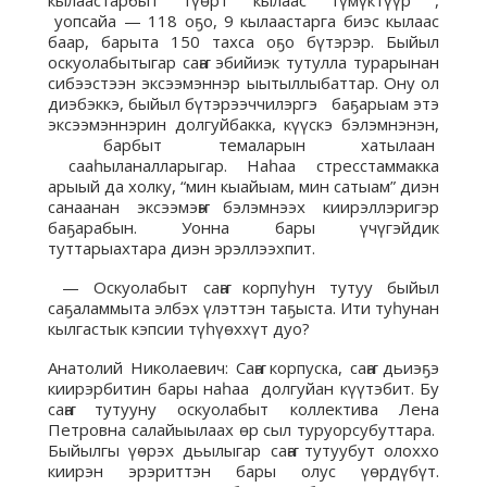
кылаастарбыт түөрт кылаас түмүктүүр ,
уопсайа — 118 оҕо, 9 кылаастарга биэс кылаас
баар, барыта 150 тахса оҕо бүтэрэр. Быйыл
оскуолабытыгар саҥа эбийиэк тутулла турарынан
сибээстээн эксээмэннэр ыытыллыбаттар. Ону ол
диэбэккэ, быйыл бүтэрээччилэргэ баҕарыам этэ
эксээмэннэрин долгуйбакка, күүскэ бэлэмнэнэн,
барбыт темаларын хатылаан
сааһыланалларыгар. Наһаа стресстаммакка
арыый да холку, “мин кыайыам, мин сатыам” диэн
санаанан эксээмэҥҥэ бэлэмнээх киирэллэригэр
баҕарабын. Уонна бары үчүгэйдик
туттарыахтара диэн эрэллээхпит.
— Оскуолабыт саҥа корпуһун тутуу быйыл
саҕаламмыта элбэх үлэттэн таҕыста. Ити туһунан
кылгастык кэпсии түһүөххүт дуо?
Анатолий Николаевич: Саҥа корпуска, саҥа дьиэҕэ
киирэрбитин бары наһаа долгуйан күүтэбит. Бу
саҥа тутууну оскуолабыт коллектива Лена
Петровна салайыылаах өр сыл туруорсубуттара.
Быйылгы үөрэх дьылыгар саҥа тутуубут олоххо
киирэн эрэриттэн бары олус үөрдүбүт.