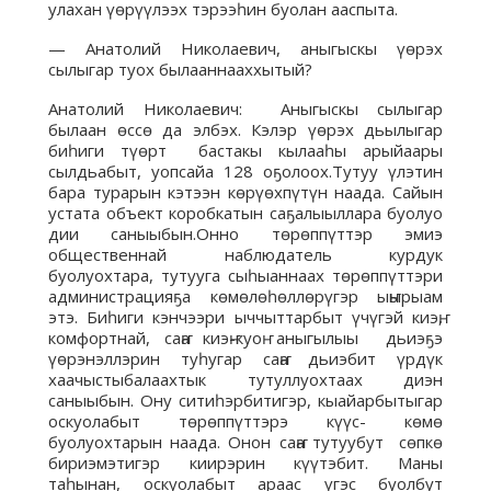
улахан үөрүүлээх тэрээһин буолан ааспыта.
— Анатолий Николаевич, аныгыскы үөрэх
сылыгар туох былааннааххытый?
Анатолий Николаевич: Аныгыскы сылыгар
былаан өссө да элбэх. Кэлэр үөрэх дьылыгар
биһиги түөрт бастакы кылааһы арыйаары
сылдьабыт, уопсайа 128 оҕолоох.Тутуу үлэтин
бара турарын кэтээн көрүөхпүтүн наада. Сайын
устата объект коробкатын саҕалыыллара буолуо
дии саныыбын.Онно төрөппүттэр эмиэ
общественнай наблюдатель курдук
буолуохтара, тутууга сыһыаннаах төрөппүттэри
администрацияҕа көмөлөһөллөрүгэр ыҥырыам
этэ. Биһиги кэнчээри ыччыттарбыт үчүгэй киэҥ,
комфортнай, саҥа киэҥ-куоҥ аныгылыы дьиэҕэ
үөрэнэллэрин туһугар саҥа дьиэбит үрдүк
хаачыстыбалаахтык тутуллуохтаах диэн
саныыбын. Ону ситиһэрбитигэр, кыайарбытыгар
оскуолабыт төрөппүттэрэ күүс- көмө
буолуохтарын наада. Онон саҥа тутуубут сөпкө
бириэмэтигэр киирэрин күүтэбит. Маны
таһынан, оскуолабыт араас үгэс буолбут