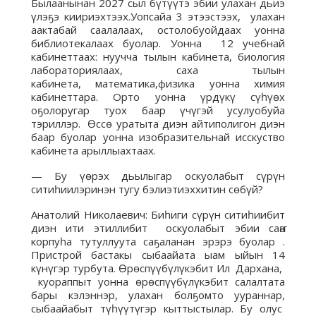
Былаанынан 2027 сыл бүтүүтэ эбии улахан дьиэ
үлэҕэ киириэхтээх.Уопсайа 3 этээстээх, улахан
аактабай саалалаах, остолобуойдаах уонна
библиотекалаах буолар. Уонна 12 учебнай
кабинеттаах: нуучча тылын кабинета, биология
лабораториялаах, саха тылын
кабинета, математика,физика уонна химия
кабинеттара. Орто уонна үрдүкү сүһүөх
оҕолоругар туох баар үчүгэй усулуобуйа
тэриллэр. Өссө уратыта диэн айтиполигон диэн
баар буолар уонна изобразительнай исскуство
кабинета арыллыахтаах.
— Бу үөрэх дьылыгар оскуолабыт сүрүн
ситиһиилэринэн тугу бэлиэтиэххитин сөбүй?
Анатолий Николаевич: Биһиги сүрүн ситиһиибит
диэн ити этиллибит оскуолабыт эбии саҥа
корпуһа тутуллуута саҕаланан эрэрэ буолар .
Пристрой бастакы сыбаайата ыам ыйын 14
күнүгэр турбута. Өрөспүүбүлүкэбит Ил Дархана,
куораппыт уонна өрөспүүбүлүкэбит салалтата
бары кэлэннэр, улахан болҕомто уураннар,
сыбаайабыт түһүүтүгэр кыттыстылар. Бу олус