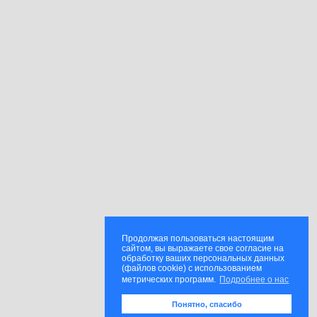
Продолжая пользоваться настоящим
сайтом, вы выражаете свое согласие на
обработку ваших персональных данных
(файлов cookie) с использованием
метрических программ.
Подробнее о нас
Понятно, спасибо