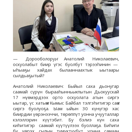
— Дорооболоруҥ, Анатолий Николаевич,
оскуолабыт биир үгэс буолбут тэрээһинин —
ыһыаҕы хайдах былааннаахтык ыытаары
сылдьаҕытый?
Анатолий Николаевич: Быйыл саха дьонугар
саамай сүрүн бырааһынньыкпытын Дьокуускай
17 нүөмэрдээх орто оскуолата атын сиргэ
ыытар, үс хатыҥҥа Кымыс Байбал тэлгэһитигэр саҥа
сиргэ буолуоҕа. Ыам ыйын 30 күнүгэр хас
биирдии үөрэнээччи, төрөппүт уонна учууталлар
кэлэллэрин күүтэбит. Бу бэлиэ күн саха
киһитигэр саамай күүтүүлээх буоллаҕа. Биһиги
бу үөрэх сылын түмүктүүбүт уонна самаан