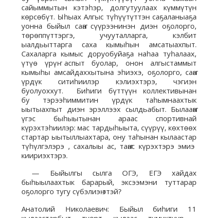
сайыммытын кэтэһэр, долгутуулаах күммүтүн
көрсөбүт. Ыһыах Алгыс түһүүтүттэн саҕаланыаҕа
уонна быйыл саҥа сүүрээнинэн диэн оҕолорго,
төрөппүттэргэ, учууталларга, кэлбит
ыалдьыттарга саха кымыһын амсатыахпыт.
Сахаларга кымыс доруобуйаҕа наһаа туһалаах,
үтүө үрүҥ аспыт буолар, онон алгыстаммыт
кымыһы амсайдаххытына эһиэхэ, оҕолорго, саҥа
үрдүк ситиһиилэр кэлиэхтэрэ, чэгиэн
буолуоххут. Биһиги бүттүүн коллективынан
бу тэрээһиммитин үрдүк таһымнаахтык
ыытыахпыт диэн эрэллээх сылдьабыт. Былааҥҥа
үгэс быһыытынан араас спортивнай
күрэхтэһиилэр: мас тардыһыыта, сүүрүү, көхтөөх
стартар ыытыллыахтара, ону таһынан кылаастар
түһүлгэлэрэ , сахалыы ас, таҥас күрэхтэрэ эмиэ
киириэхтэрэ.
— Быйылгы сылга ОГЭ, ЕГЭ хайдах
быһыылаахтык барарый, эксээмэни туттарар
оҕолорго тугу сүбэлиэҥ этэй?
Анатолий Николаевич: Быйыл биһиги 11