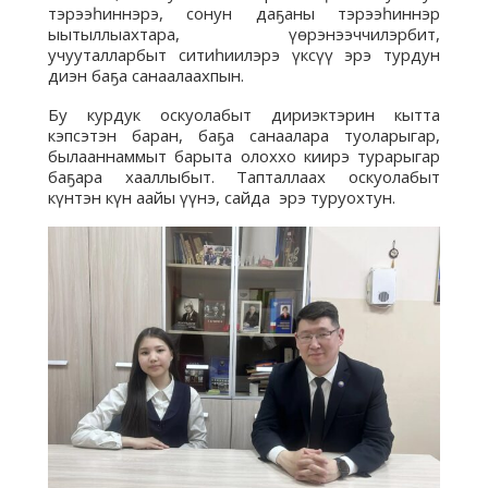
тэрээһиннэрэ, сонун даҕаны тэрээһиннэр
ыытыллыахтара, үөрэнээччилэрбит,
учууталларбыт ситиһиилэрэ үксүү эрэ турдун
диэн баҕа санаалаахпын.
Бу курдук оскуолабыт дириэктэрин кытта
кэпсэтэн баран, баҕа санаалара туоларыгар,
былааннаммыт барыта олоххо киирэ турарыгар
баҕара хааллыбыт. Тапталлаах оскуолабыт
күнтэн күн аайы үүнэ, сайда эрэ туруохтун.