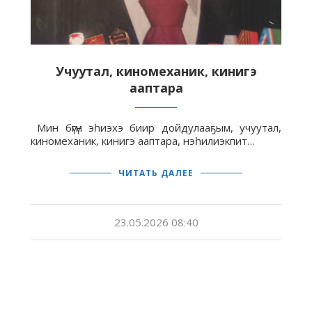
Учуутал, киномеханик, кинигэ
ааптара
Мин бүгүн эһиэхэ биир дойдулааҕым, учуутал,
киномеханик, кинигэ ааптара, нэһилиэкпит…
ЧИТАТЬ ДАЛЕЕ
23.05.2026 08:40