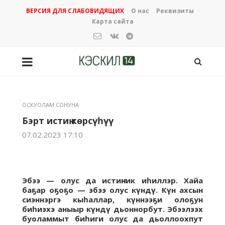
ВЕРСИЯ ДЛЯ СЛАБОВИДЯЩИХ
О нас
Реквизиты
Карта сайта
ОСКУОЛАМ СОНУНА
Бэрт истиҥ көрсүһүү
07.02.2023 17:10
Эбээ — олус да истиҥник иһиллэр. Хайа
баҕар оҕоҕо — эбээ олус күндү. Күн ахсын
сиэннэргэ кыһаллар, күннээҕи олоҕун
биһиэхэ аныыр күндү дьоннорбут. Эбээлээх
буоламмыт биһиги олус да дьоллоохпут