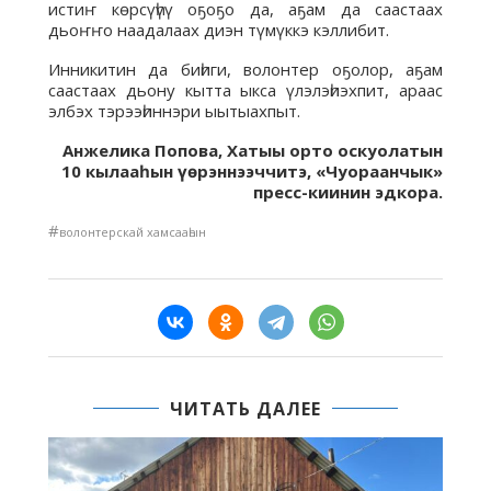
истиҥ көрсүһүү оҕоҕо да, аҕам да саастаах
дьоҥҥо наадалаах диэн түмүккэ кэллибит.
Инникитин да биһиги, волонтер оҕолор, аҕам
саастаах дьону кытта ыкса үлэлэһиэхпит, араас
элбэх тэрээһиннэри ыытыахпыт.
Анжелика Попова, Хатыы орто оскуолатын
10 кылааһын үөрэннээччитэ, «Чуораанчык»
пресс-киинин эдкора.
#
волонтерскай хамсааһын
ЧИТАТЬ ДАЛЕЕ