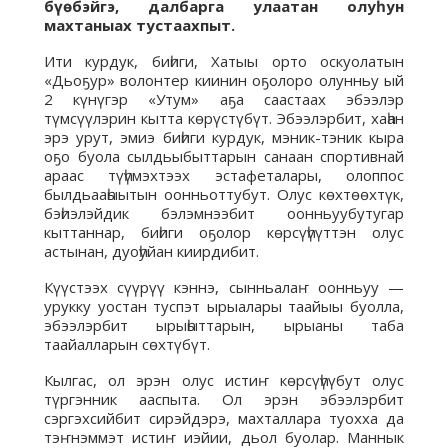
бүөбэйгэ, далбарга улаатан олуһун
махтаныах тустаахпыт.
Ити курдук, биһиги, Хатыы орто оскуолатын
«Дьоҕур» волонтер киинин оҕолоро олунньу ый
2 күнүгэр «Утум» аҕа саастаах эбээлэр
түмсүүлэрин кытта көрүстүбүт. Эбээлэрбит, хаһан
эрэ урут, эмиэ биһиги курдук, мэник-тэник кыра
оҕо буола сылдьыбыттарын санаан спортивнай
араас түһүмэхтээх эстафеталары, олоппос
былдьааһыытын оонньоттубут. Олус көхтөөхтүк,
бэһиэлэйдик бэлэмнээбит оонньуубутугар
кыттаннар, биһиги оҕолор көрсүһүүттэн олус
астынан, дуоһуйан киирдибит.
Күүстээх сүүрүү кэннэ, сынньалаҥ оонньуу —
урукку уостан туспэт ырыалары таайыы буолла,
эбээлэрбит ырыһыттарын, ырыаны таба
таайалларын сөхтүбүт.
Кылгас, ол эрэн олус истиҥ көрсүһүүбут олус
түргэнник ааспыта. Ол эрэн эбээлэрбит
сэргэхсийбит сирэйдэрэ, махталлара туохха да
тэҥнэммэт истиҥ иэйии, дьол буолар. Маннык