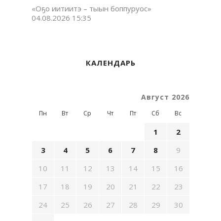
«Оҕо иитиитэ – тыын боппуруос»
04.08.2026 15:35
КАЛЕНДАРЬ
Август 2026
Пн
Вт
Ср
Чт
Пт
Сб
Вс
1
2
3
4
5
6
7
8
9
10
11
12
13
14
15
16
17
18
19
20
21
22
23
24
25
26
27
28
29
30