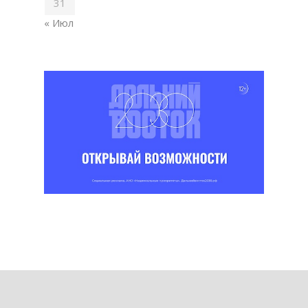
31
« Июл