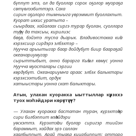
бүппүт этэ, ол да буоллар сорох оҕолор муораҕа
сөтүөлээбиттэрэ. Саха
сирин оҕолоро тымныыга үөрэммит буоллахпыт.
Куорат иккис уратыта –
сыырдаах, хайалаах сиргэ турар буолан, суоллара
түһүү да тахсыы, кирилиэс
бөҕө, бэйэтэ туспа дьарык. Владивостокка киһи
кэрэхсиир сирдэрэ элбэхтэр –
Нуучча арыытыгар баар дойдубут биир баараҕай
океанариумугар
сырыттыбыт, онно барарга Кыһыл көмүс уонна
Нуучча муосталары сэргии
көрдүбүт. Океанариумҥа араас элбэх балыктары
кэрэхсээтибит, ордук
хатыыстары уонна скат балыктары.
Атын, улахан куоракка ыыттыллар күрэххэ
туох мэһэйдэри көрүстүгүт?
—
Улахан куоракка бастатан туран, күрэхтэһэр
сири билбэппит мэһэйдэри
үөскэттэ. Күрэхтэһии буолар сиригэр тиийэн
бараммыт, хайдах эрэ саллан
хаалбыппыт. Арай тыаҕа киирбиппит: отторо