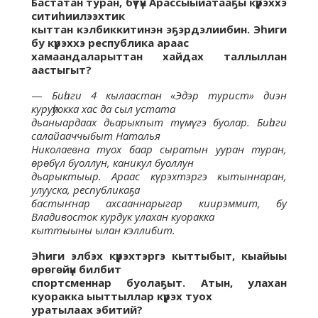
Бастатан туран, бүтүн Арассыыйатааҕы күрэххэ
ситиһиилээхтик
кыттан кэлбиккитинэн эҕэрдэлиибин. Эһиги
бу күрэххэ республика араас
хамаандаларыттан хайдах таллыллан
аастыгыт?
—
Биһиги 4 кылаастан «Эдэр турист» диэн
куруһуокка хас да сыл устата
дьаныардаах дьарыкпыт түмүгэ буолар. Биһиги
салайааччыбыт Наталья
Николаевна туох баар сыратын ууран туран,
өрөбүл буоллун, каникул буоллун
дьарыктыыр. Араас күрэхтэргэ кытыннаран,
улууска, республикаҕа
бастыҥнар ахсааннарыгар киирэммит, бу
Владивосток курдук улахан куоракка
кыттыыны ылан кэллибит.
Эһиги элбэх күрэхтэргэ кыттыбыт, кыайыы
өрөгөйүн билбит
спортсменнар буолаҕыт. Атын, улахан
куоракка ыыттыллар күрэх туох
уратылаах эбитий?