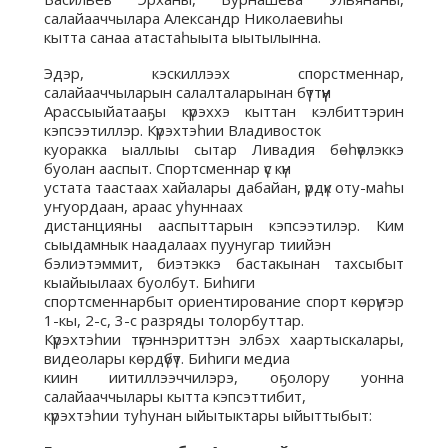
салайааччылара Александр Николаевиһы
кытта санаа атастаһыыта ыытылынна.
Эдэр, кэскиллээх спорстменнар,
салайааччыларын салалталарынан бүттүүн
Арассыыйатааҕы күрэххэ кыттан кэлбиттэрин
кэпсээтиллэр. Күрэхтэһии Владивосток
куоракка ыаллыы сытар Ливадия бөһүөлэккэ
буолан ааспыт. Спортсменнар үс күн
устата таастаах хайалары дабайан, үрдүк оту-маһы
уҥуордаан, араас уһуннаах
дистанцияны ааспыттарын кэпсээтилэр. Ким
сыыдамнык наадалаах пуунугар тиийэн
бэлиэтэммит, биэтэккэ бастакынан тахсыбыт
кыайыылаах буолбут. Биһиги
спортсменнарбыт ориентирование спорт көрүҥэр
1-кы, 2-с, 3-с разряды толорбуттар.
Күрэхтэһии түгэннэриттэн элбэх хаартыскалары,
видеолары көрдүбүт. Биһиги медиа
киин иитиллээччилэрэ, оҕолору уонна
салайааччылары кытта кэпсэттибит,
күрэхтэһии туһунан ыйытыктары ыйыттыбыт: