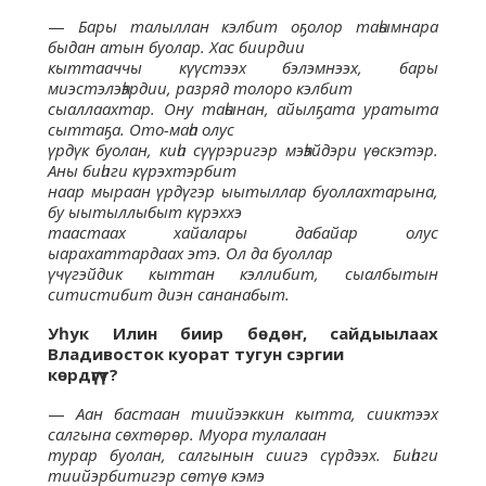
—
Бары талыллан кэлбит оҕолор таһымнара
быдан атын буолар. Хас биирдии
кыттааччы күүстээх бэлэмнээх, бары
миэстэлэһэрдии, разряд толоро кэлбит
сыаллаахтар. Ону таһынан, айылҕата уратыта
сыттаҕа. Ото-маһа олус
үрдүк буолан, киһи сүүрэригэр мэһэйдэри үөскэтэр.
Аны биһиги күрэхтэрбит
наар мыраан үрдүгэр ыытыллар буоллахтарына,
бу ыытыллыбыт күрэххэ
таастаах хайалары дабайар олус
ыарахаттардаах этэ. Ол да буоллар
үчүгэйдик кыттан кэллибит, сыалбытын
ситистибит диэн сананабыт.
Уһук Илин биир бөдөҥ, сайдыылаах
Владивосток куорат тугун сэргии
көрдүгүт?
—
Аан бастаан тиийээккин кытта, сииктээх
салгына сөхтөрөр. Муора тула­лаан
турар буолан, салгынын сиигэ сүрдээх. Биһиги
тиийэрбитигэр сөтүө кэмэ