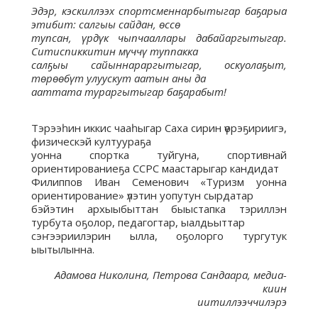
Эдэр, кэскиллээх спортсменнарбытыгар баҕарыа
этибит: салгыы сайдан, өссө
тупсан, үрдүк чыпчааллары дабайаргытыгар.
Ситиспиккитин мүччү туппакка
салҕыы сайыннараргытыгар, оскуолаҕыт,
төрөөбүт улуускут аатын аны да
ааттата тураргытыгар баҕарабыт!
Тэрээһин иккис чааһыгар Саха сирин үөрэҕириигэ,
физическэй култуураҕа
уонна спортка туйгуна, спортивнай
ориентированиеҕа ССРС маастарыгар кандидат
Филиппов Иван Семенович «Туризм уонна
ориентирование» үлэтин уопутун сырдатар
бэйэтин архыыбыттан быыстапка тэриллэн
турбута оҕолор, педагогтар, ыалдьыттар
сэҥээриилэрин ылла, оҕолорго тургутук
ыытылынна.
Адамова Николина, Петрова Сандаара, медиа-
киин
иитиллээччилэрэ