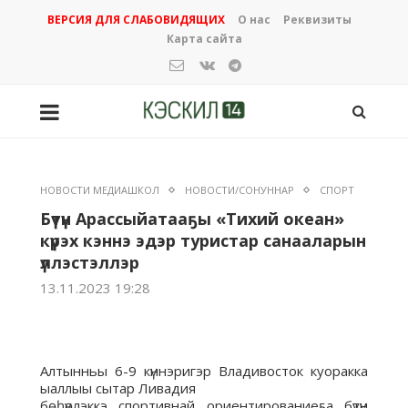
ВЕРСИЯ ДЛЯ СЛАБОВИДЯЩИХ
О нас
Реквизиты
Карта сайта
НОВОСТИ МЕДИАШКОЛ
НОВОСТИ/СОНУННАР
СПОРТ
Бүтүн Арассыйатааҕы «Тихий океан»
күрэх кэннэ эдэр туристар санааларын
үллэстэллэр
13.11.2023 19:28
Алтынньы 6-9 күннэригэр Владивосток куоракка
ыаллыы сытар Ливадия
бөһүөлэккэ спортивнай ориентированиеҕа бүтүн