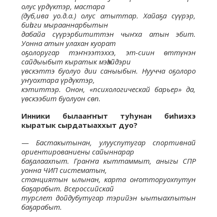
олус үрдүктэр, мастара
(дуб,ива уо.д.а.) олус атыттар. Хайаҕа сүүрэр,
биһиги мырааннарбытын
дабайа сүүрэрбититтэн чыҥха атын эбит.
Уонна атын улахан куорат
оҕолоругар тэҥнээтэххэ, эт-сиин өттүнэн
сайдыыбыт кыратык мэһэйдэри
үөскэттэ буолуо дии саныыбын. Нуучча оҕолоро
уҥуохтара үрдүктэр,
кэтиттэр. Онон, «психологическай барьер» да,
үөскээбит буолуон сөп.
Инники былааҥҥыт туһунан биһиэхэ
кыратык сырдатыаххыт дуо?
—
Бастакытынан, улууспутугар спортивнай
ориентированиены сайыннарар
баҕалаахпыт. Граҥҥа кыттаммыт, аныгы СПР
уонна ЧИП систематын,
станциятын ылынан, карта оҥотторуохпутун
баҕарабыт. Всероссийскай
турслет дойдубутугар тэрийэн ыытыахпытын
баҕарабыт.