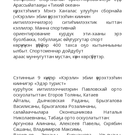
Арассыйатааҕы «Тихий океан»
күрэхтэһиигэ Мэҥэ Хаҥалас улууһун сборнайа
(«Кэрэли» эбии үөрэхтээһин киинин
иитиллээччилэрэ) ситиһиилээхтик кыттан
кэллилэр. Манна спортивнай
ориентирование курдук эти-хааны эрэ
буолбакка, тобуллаҕас өйү тургутар спорт
көрүҥүнэн үлүһүйэр 400 тахса оҕо кытынныыны
ылбыт. Спортсменнар дойдубут
араас муннугуттан мустан, күөн көрсүбүттэр.
Сэтинньи 9 күнүгэр «Кэрэли» эбии үөрэхтээһин
киинигэр «Эдэр турист»
куруһуок иитиллээччилэрин Павловскай орто
оскуолатыттан: Егоров Толяны, Катаев
Айталы, Дьячковская Раданы, Брызгалова
Василисаны, Брызгалова Розалинаны,
салайааччылара Оконешникова Наталья
Николаевнаны, Табаҕа орто оскуолатыттан:
Аргунова Алинаны, Алексеев Павелы, Скрябин
Сашаны, Владимиров Максимы,
Васильев Эрханы, Бурнашева Ульянаны,