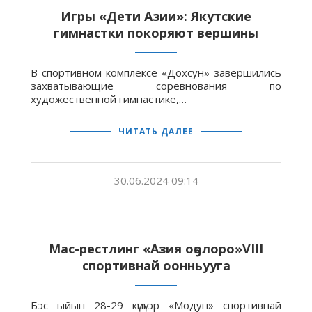
Игры «Дети Азии»: Якутские
гимнастки покоряют вершины
В спортивном комплексе «Дохсун» завершились
захватывающие соревнования по
художественной гимнастике,…
ЧИТАТЬ ДАЛЕЕ
30.06.2024 09:14
Мас-рестлинг «Азия оҕолоро»VIII
спортивнай оонньууга
Бэс ыйын 28-29 күнүгэр «Модун» спортивнай