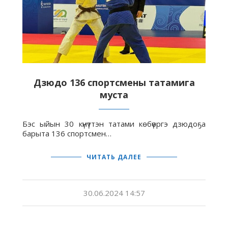
Дзюдо 136 спортсмены татамига
муста
Бэс ыйын 30 күнүттэн татами көбүөргэ дзюдоҕа
барыта 136 спортсмен…
ЧИТАТЬ ДАЛЕЕ
30.06.2024 14:57