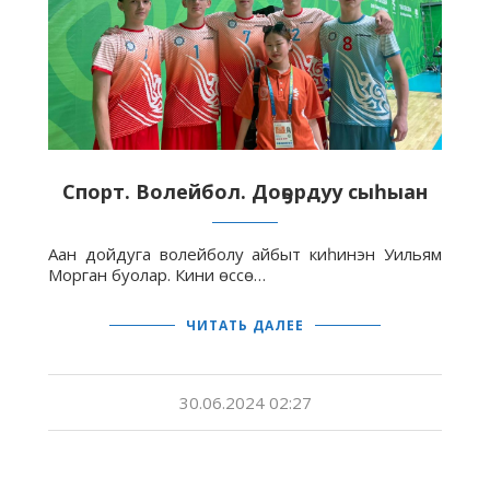
Спорт. Волейбол. Доҕордуу сыһыан
Аан дойдуга волейболу айбыт киһинэн Уильям
Морган буолар. Кини өссө…
ЧИТАТЬ ДАЛЕЕ
30.06.2024 02:27