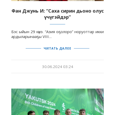
Фан Джунь И: “Саха сирин дьоно олус
үчүгэйдэр”
Бэс ыйын 29 күнэ. “Азия оҕолоро” норуоттар икки
ардыларынааҕы VIII…
ЧИТАТЬ ДАЛЕЕ
30.06.2024 03:24