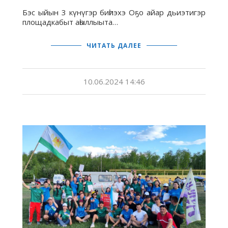
Бэс ыйын 3 күнүгэр биһиэхэ Оҕо айар дьиэтигэр
площадкабыт аһыллыыта…
ЧИТАТЬ ДАЛЕЕ
10.06.2024 14:46