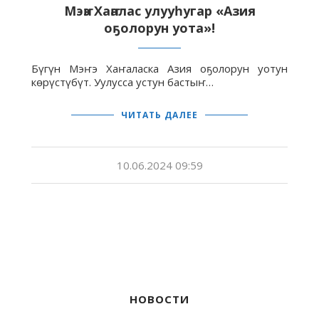
Мэҥэ Хаҥалас улууһугар «Азия
оҕолорун уота»!
Бүгүн Мэҥэ Хаҥаласка Азия оҕолорун уотун
көрүстүбүт. Уулусса устун бастыҥ…
ЧИТАТЬ ДАЛЕЕ
10.06.2024 09:59
НОВОСТИ