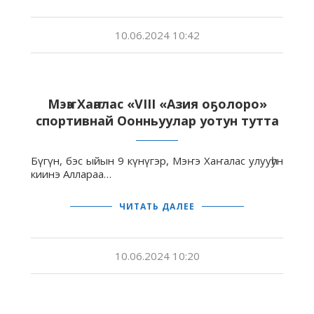
10.06.2024 10:42
Мэҥэ Хаҥалас «VIII «Азия оҕолоро»
спортивнай Оонньуулар уотун тутта
Бүгүн, бэс ыйын 9 күнүгэр, Мэҥэ Хаҥалас улууһун
киинэ Аллараа…
ЧИТАТЬ ДАЛЕЕ
10.06.2024 10:20