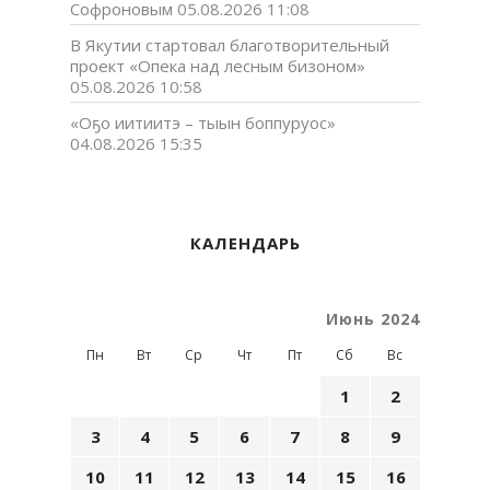
Софроновым
05.08.2026 11:08
В Якутии стартовал благотворительный
проект «Опека над лесным бизоном»
05.08.2026 10:58
«Оҕо иитиитэ – тыын боппуруос»
04.08.2026 15:35
КАЛЕНДАРЬ
Июнь 2024
Пн
Вт
Ср
Чт
Пт
Сб
Вс
1
2
3
4
5
6
7
8
9
10
11
12
13
14
15
16