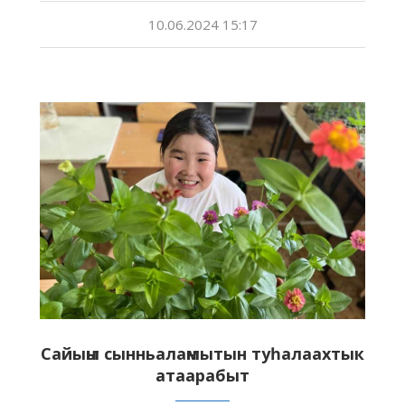
10.06.2024 15:17
Сайыҥҥы сынньалаҥмытын туһалаахтык
атаарабыт