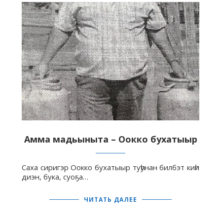
Амма мадьыныта – Оокко бухатыыр
Саха сиригэр Оокко бухатыыр туһунан билбэт киһи
диэн, бука, суоҕа…
ЧИТАТЬ ДАЛЕЕ