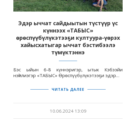
Эдэр ыччат сайдыытын түстүүр үс
күннээх «ТАБЫС»
өрөспүүбүлүкэтээҕи култуура-үөрэх
хайысхатыгар ыччат бэстибээлэ
түмүктэннэ
Бэс ыйын 6-8 күннэригэр, ытык Кэбээйи
нэһилиэгэр «ТАБЫС» Өрөспүүбүлүкэтээҕи эдэр…
ЧИТАТЬ ДАЛЕЕ
10.06.2024 13:09