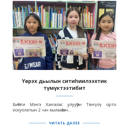
Үөрэх дьылын ситиһиилээхтик
түмүктээтибит
Биһиги Мэҥэ Хаҥалас улууһун Төҥүлү орто
оскуолатын 2 «а» кылааһын…
ЧИТАТЬ ДАЛЕЕ