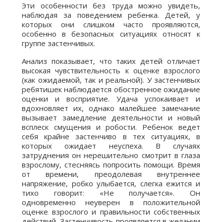
Эти особенности без труда можно увидеть,
наблюдая за поведением ребенка. Детей, у
которых они слишком часто проявляются,
особенно в безопасных ситуациях относят к
группе застенчивых.
Анализ показывает, что таких детей отличает
высокая чувствительность к оценке взрослого
(как ожидаемой, так и реальной). У застенчивых
ребятишек наблюдается обостренное ожидание
оценки и восприятие. Удача успокаивает и
вдохновляет их, однако малейшее замечание
вызывает замедление деятельности и новый
всплеск смущения и робости. Ребенок ведет
себя крайне застенчиво в тех ситуациях, в
которых ожидает неуспеха. В случаях
затруднения он нерешительно смотрит в глаза
взрослому, стесняясь попросить помощи. Время
от времени, преодолевая внутреннее
напряжение, робко улыбается, слегка ежится и
тихо говорит: «Не получается». Он
одновременно неуверен в положительной
оценке взрослого и правильности собственных
действий. Застенчивость проявляется в желании