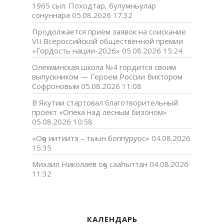
1965 сыл. Походтар, булумньулар
сонуннара
05.08.2026 17:32
Продолжается прием заявок на соискание
VII Всероссийской общественной премии
«Гордость нации-2026»
05.08.2026 15:24
Олекминская школа №4 гордится своим
выпускником — Героем России Виктором
Софроновым
05.08.2026 11:08
В Якутии стартовал благотворительный
проект «Опека над лесным бизоном»
05.08.2026 10:58
«Оҕо иитиитэ – тыын боппуруос»
04.08.2026
15:35
Михаил Николаев оҕо сааһыттан
04.08.2026
11:32
КАЛЕНДАРЬ