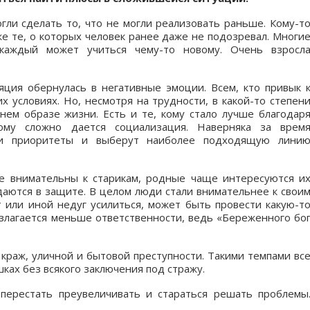
гли сделать то, что не могли реализовать раньше. Кому-т
же те, о которых человек ранее даже не подозревал. Многи
 каждый может учиться чему-то новому. Очень взросл
ция обернулась в негативные эмоции. Всем, кто привык 
х условиях. Но, несмотря на трудности, в какой-то степен
ем образе жизни. Есть и те, кому стало лучше благодар
кому сложно дается социализация. Наверняка за врем
ои приоритеты и выберут наиболее подходящую лини
е внимательны к старикам, родные чаще интересуются и
аются в защите. В целом люди стали внимательнее к свои
т или иной недуг усилиться, может быть провести какую-т
озлагается меньше ответственности, ведь «Береженного бо
 краж, уличной и бытовой преступности. Такими темпами вс
шках без всякого заключения под стражу.
перестать преувеличивать и стараться решать проблемы