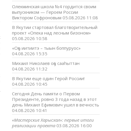
Олекминская школа №4 гордится своим
о
выпускником — Героем России
е
Виктором Софроновым
05.08.2026 11:08
а
В Якутии стартовал благотворительный
проект «Опека над лесным бизоном»
к
05.08.2026 10:58
и
я
«Оҕо иитиитэ – тыын боппуруос»
я
04.08.2026 15:35
ю
Михаил Николаев оҕо сааһыттан
04.08.2026 11:32
х
В Якутии еще один Герой России!
м
04.08.2026 10:45
о
г
Сегодня День памяти о Первом
Президенте, ровно 3 года назад в этот
день Михаил Ефимович ушел в вечность
е
04.08.2026 10:41
«Мастерские Харысхал»: первые итоги
.
реализации проекта
03.08.2026 16:00