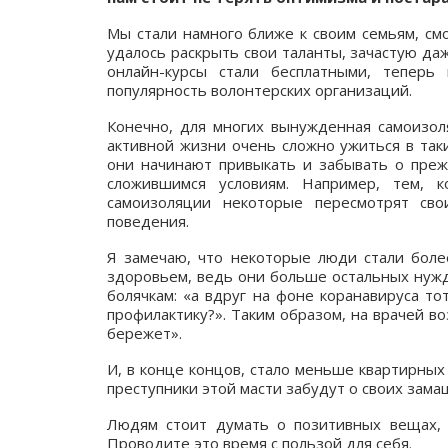
Мы стали намного ближе к своим семьям, смо
удалось раскрыть свои таланты, зачастую да
онлайн-курсы стали бесплатными, теперь
популярность волонтерских организаций.
Конечно, для многих вынужденная самоизоля
активной жизни очень сложно ужиться в таки
они начинают привыкать и забывать о прежн
сложившимся условиям. Например, тем, 
самоизоляции некоторые пересмотрят св
поведения.
Я замечаю, что некоторые люди стали боле
здоровьем, ведь они больше остальных нужд
болячкам: «а вдруг на фоне коранавируса то
профилактику?». Таким образом, на врачей в
бережет».
И, в конце концов, стало меньше квартирных
преступники этой масти забудут о своих зама
Людям стоит думать о позитивных вещах, 
Проводите это время с пользой для себя.