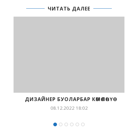
ЧИТАТЬ ДАЛЕЕ
Р КӨМӨЛӨҺҮӨ
ВЕТЕРИНАР БУОЛАРГА ХО
8:02
05.12.2022 11:49