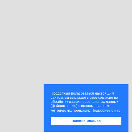
Продолжая пользоваться настоящим
сайтом, вы выражаете свое согласие на
обработку ваших персональных данных
(файлов cookie) с использованием
метрических программ.
Подробнее о нас
Понятно, спасибо