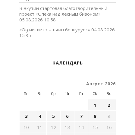
В Якутии стартовал благотворительный
проект «Опека над лесным бизоном»
05.08.2026 10:58
«Оҕо иитиитэ – тыын боппуруос»
04.08.2026
15:35
КАЛЕНДАРЬ
Август 2026
Пн
Вт
Ср
Чт
Пт
Сб
Вс
1
2
3
4
5
6
7
8
9
10
11
12
13
14
15
16