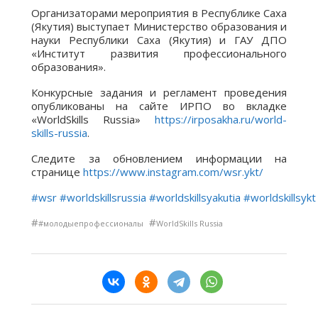
Организаторами мероприятия в Республике Саха
(Якутия) выступает Министерство образования и
науки Республики Саха (Якутия) и ГАУ ДПО
«Институт развития профессионального
образования».
Конкурсные задания и регламент проведения
опубликованы на сайте ИРПО во вкладке
«WorldSkills Russia»
https://irposakha.ru/world-
skills-russia
.
Следите за обновлением информации на
странице
https://www.instagram.com/wsr.ykt/
#wsr
#worldskillsrussia
#worldskillsyakutia
#worldskillsykt
#
#
#молодыепрофессионалы
WorldSkills Russia