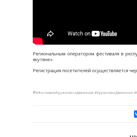
Региональным оператором фестиваля в респ
якутяне».
Регистрация посетителей осуществляется че
#
#ФестивалиКружковогоДвижения #КружковоеДвижение 