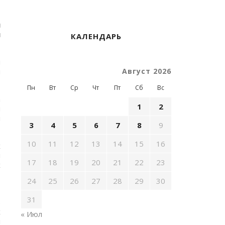
й
я
КАЛЕНДАРЬ
я
Август 2026
и
Пн
Вт
Ср
Чт
Пт
Сб
Вс
а
1
2
и
и
3
4
5
6
7
8
9
10
11
12
13
14
15
16
х
й
17
18
19
20
21
22
23
х
ь
24
25
26
27
28
29
30
31
)
х
« Июл
я