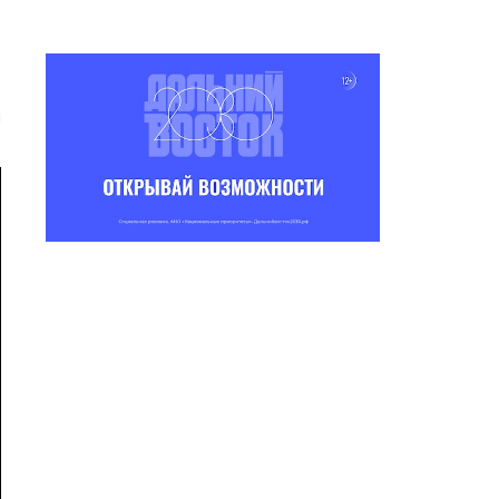
в
т
о
м