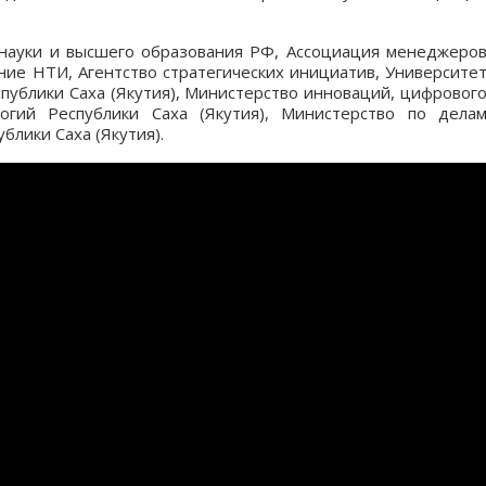
науки и высшего образования РФ, Ассоциация менеджеро
ие НТИ, Агентство стратегических инициатив, Университе
спублики Саха (Якутия), Министерство инноваций, цифровог
огий Республики Саха (Якутия), Министерство по дела
блики Саха (Якутия).