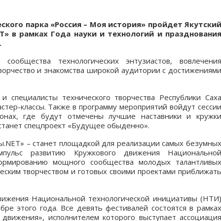
еского парка «Россия – Моя история» пройдет Якутски
» в рамках Года науки и технологий и праздновани
.
 сообщества технологических энтузиастов, вовлечени
творчество и знакомства широкой аудитории с достижениям
и специалисты технического творчества Республики Сах
астер-классы. Также в программу мероприятий войдут сесси
онах, где будут отмечены лучшие наставники и кружк
 станет спецпроект «Будущее обыденно».
ы.NET» – станет площадкой для реализации самых безумны
мпульс развитию Кружкового движения Национально
формированию мощного сообщества молодых талантливы
ческим творчеством и готовых своими проектами приближат
вижения Национальной технологической инициативы (НТИ
бре этого года. Все девять фестивалей состоятся в рамка
 движения», исполнителем которого выступает ассоциаци