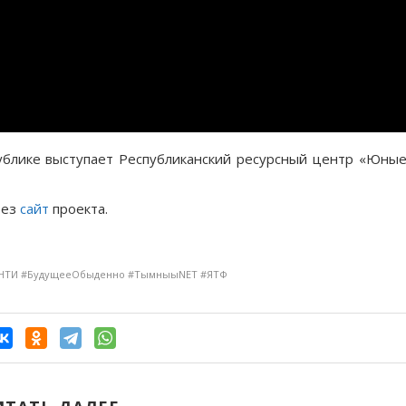
ублике выступает Республиканский ресурсный центр «Юны
рез
сайт
проекта.
#НТИ #БудущееОбыденно #ТымныыNET #ЯТФ