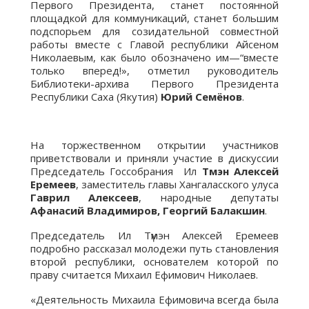
Первого Президента, станет постоянной
площадкой для коммуникаций, станет большим
подспорьем для созидательной совместной
работы вместе с Главой республики Айсеном
Николаевым, как было обозначено им—“вместе
только вперед!», отметил руководитель
Библиотеки-архива Первого Президента
Республики Саха (Якутия)
Юрий Семёнов
.
На торжественном открытии участников
приветствовали и приняли участие в дискуссии
Председатель Госсобрания Ил
Т
мэн Алексей
Еремеев
, заместитель главы Хангаласского улуса
Гаврил Алексеев
, народные депутаты
Афанасий Владимиров, Георгий Балакшин
.
Председатель Ил Түмэн Алексей Еремеев
подробно рассказал молодежи путь становления
второй республики, основателем которой по
праву считается Михаил Ефимович Николаев.
«Деятельность Михаила Ефимовича всегда была