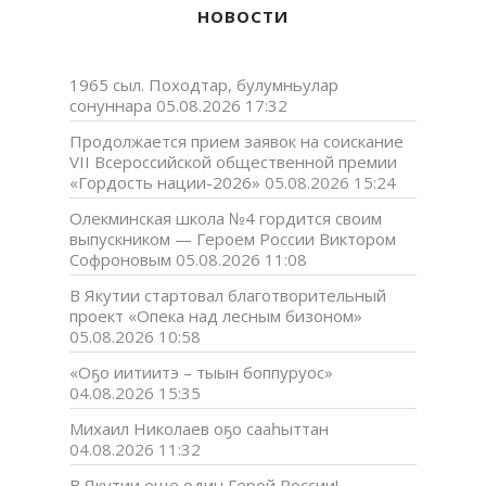
НОВОСТИ
1965 сыл. Походтар, булумньулар
сонуннара
05.08.2026 17:32
Продолжается прием заявок на соискание
VII Всероссийской общественной премии
«Гордость нации-2026»
05.08.2026 15:24
Олекминская школа №4 гордится своим
выпускником — Героем России Виктором
Софроновым
05.08.2026 11:08
В Якутии стартовал благотворительный
проект «Опека над лесным бизоном»
05.08.2026 10:58
«Оҕо иитиитэ – тыын боппуруос»
04.08.2026 15:35
Михаил Николаев оҕо сааһыттан
04.08.2026 11:32
В Якутии еще один Герой России!