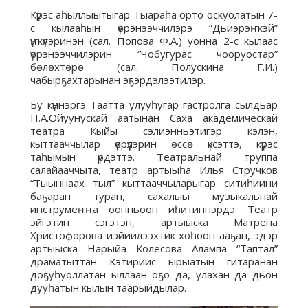
Күрэс аһыллыытыгар Тыараһа орто оскуолатын 7-
с кылааһын үөрэнээччилэрэ “Дьиэрэҥкэй”
үҥкүүлэринэн (сал. Попова Ф.А.) уонна 2-с кылаас
үөрэнээччилэрин “Чобугурас чооруостар”
бөлөхтөрө (сал. Полускина Г.И.)
чабырҕахтарынан эҕэрдэлээтилэр.
Бу күннэргэ Таатта улууһугар гастролга сылдьар
П.А.Ойуунускай аатынан Саха академическай
театра Кыйы сэлиэнньэтигэр кэлэн,
кыттааччылар үөрүүлэрин өссө үксэттэ, күрэс
таһымын үрдэттэ. Театральнай труппа
салайааччыта, театр артыыһа Илья Стручков
“Тыыннаах тыл” кыттааччыларыгар ситиһиини
баҕаран туран, сахалыы музыкальнай
инструмеҥҥа оонньоон иһитиннэрдэ. Театр
эйгэтин сэгэтэн, артыыска Матрена
Христофорова иэйиилээхтик хоһоон ааҕан, эдэр
артыыска Нарыйа Колесова Алампа “Таптал”
драматыттан Кэтириис ырыатын гитаранан
доҕуһуоллатан ыллаан оҕо да, улахан да дьон
дууһатын кылын таарыйдылар.