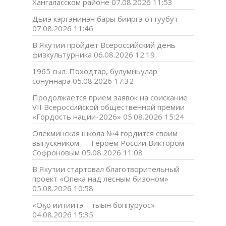
Хангаласском районе
07.08.2026 11:53
Дьиэ кэргэнинэн бары бииргэ оттуубут
07.08.2026 11:46
В Якутии пройдет Всероссийский день
физкультурника
06.08.2026 12:19
1965 сыл. Походтар, булумньулар
сонуннара
05.08.2026 17:32
Продолжается прием заявок на соискание
VII Всероссийской общественной премии
«Гордость нации-2026»
05.08.2026 15:24
Олекминская школа №4 гордится своим
выпускником — Героем России Виктором
Софроновым
05.08.2026 11:08
В Якутии стартовал благотворительный
проект «Опека над лесным бизоном»
05.08.2026 10:58
«Оҕо иитиитэ – тыын боппуруос»
04.08.2026 15:35