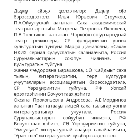
Дьүүллүүр сүбэҕэ үлэлээтилэр: Дьүүллүүр сүбэ
бэрэссэдээтэлэ, Илья Юрьевич Стручков,
П.А.Ойуунускай аатынан Саха академическай
театрын артыыһа Матрена Петровна Яковлева,
П.В.Толстяков аатынан Чөркөөхтөөҕү народнай
театр режиссера, СР үөрэҕириитин уонна
культуратын туйгуна Марфа Даниловна, «Саха»
НКИХ сериал сулууспатын салайаачыта, Россия
Суруналыыстарын союһун чилиэнэ, СР
Культуратын туйгуна
Жанна Федоровна Барашкова, СӨ “Сайдыы” саха
тылын, литэрэтиирэтин, төрүт култуура
учууталларын ассоциациятын бэрэссэдээтэлэ,
СР Үөрэҕириитин туйгуна, РФ Уопсай
үөрэхтээһинин Бочуоттаах үлэһитэ
Оксана Прокопьевна Андросова, А.Е.Мординов
аатынан Тааттатааҕы лицей саха тылыгар уонна
литературатыгар учуутала, Россия
Суруналыыстарын сойууһун чилиэнэ, РФ
Бочуоттаах үлэһитэ, СӨ Үөрэҕириитин туйгуна,
“Умсулҕан” литературнай лааҕыр салайааччыта,
“Уран тыл” литературнай түмсүү бэрэссэдээтэлэ.