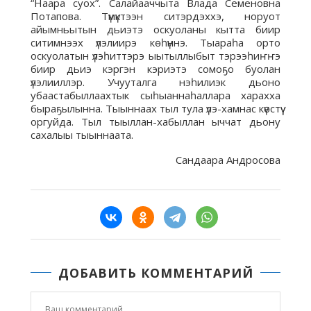
“Наара суох”. Салайааччыта Влада Семеновна
Потапова. Түмүктээн ситэрдэххэ, норуот
айымньытын дьиэтэ оскуоланы кытта биир
ситимнээх үлэлиирэ көһүннэ. Тыараһа орто
оскуолатын үлэһиттэрэ ыытыллыбыт тэрээһиҥҥэ
биир дьиэ кэргэн кэриэтэ сомоҕо буолан
үлэлииллэр. Учууталга нэһилиэк дьоно
убаастабыллаахтык сыһыаннаһаллара харахха
быраҕылынна. Тыыннаах тыл тула үлэ-хамнас күөстүү
оргуйда. Тыл тыыллан-хабыллан ыччат дьону
сахалыы тыыннаата.
Сандаара Андросова
ДОБАВИТЬ КОММЕНТАРИЙ