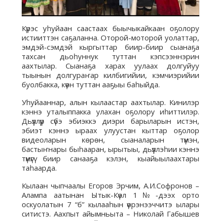
Күрэс уһуйаан саастаах быычыкайкаан оҕолору
истииттэн саҕаланна. Оторой-моторой уолаттар,
эмдэй-сэмдэй кыргыттар биир-биир сыанаҕа
тахсан дьоһуннук туттан кэпсээннэрин
аахтылар. Сыанаҕа харах уулаах долгуйуу
тыынын долгураҥар килбигийии, кэмчиэрийии
буолбакка, күөн туттан ааҕыы баһыйда.
Уһуйааннар, алын кылаастар аахтылар. Кинилэр
кэннэ уталыппакка улахан оҕолору иһиттилэр.
Дьүүллүүр сүбэ эбиэккэ диэри барыларын истэн,
эбиэт кэннэ ыраах улуустан кыттар оҕолор
видеоларын көрөн, сыаналарын түмэн,
бастыҥнары быһааран, ырытыы, дьүүллэһии кэннэ
түмүгү биир санааҕа кэлэн, кыайыылаахтары
таһаарда.
Кылаан чыпчаалы Егоров Эрчим, А.И.Софронов –
Алампа аатынан Ытык-Күөл 1№-дээх орто
оскуолатын 7 “б” кылааһын үөрэнээччитэ ылары
ситистэ. Аахпыт айымньыта – Николай Габышев