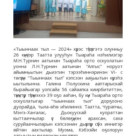
«Тыыннаах тыл — 2024» күрэс түһүлгэтэ олунньу
26 күнүгэр Таатта улууһун Тыараһа нэһилиэгэр
М.Н.Турнин аатынан Тыараһа орто оскуолатын
уонна Л.Н.Турнин аатынан “Алгыс” норуот
айымньытын дьиэтин тэрээһиннэринэн VI- c
төгүлүн “Тыыннаах тыл” кэпсээн ааҕыытын күрэһэ
ыытылынна. Галина Полускина ааптарыскай
бырайыагар уопсайа 56 сайаапка киирбититтэн,
түмүктүүр түһүмэххэ 39 оҕо ааһан, бу күн Тыараһа орто
оскуолатыгар “тыыннаах тыл” дорҕооно
дуорайда, тыла-өһө иһилиннэ. Таатта, Чурапчы,
Мэҥэ-Хаҥалас, Дьокуускай куораттан
кыттааччылар үс бөлөҕүнэн арахсан, саха
суруйааччыларын кэпсээнин дьүүллүүр сүбэ иннигэр
өйтөн аахтылар. Муома, Кэбээйи оҕолорун
ааҕыытын видеонан көрдүлэр.