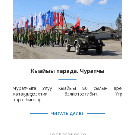
Кыайыы парада. Чурапчы
Чурапчыга Улуу Кыайыы 80 сылын өрө
көтөҕүллүүлээхтик бэлиэтээтибит. Үгүс
тэрээһиннэр…
ЧИТАТЬ ДАЛЕЕ
10.05.2025 00:10