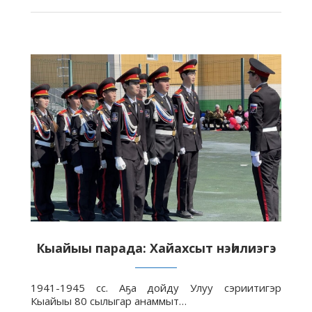
Кыайыы парада: Хайахсыт нэһилиэгэ
1941-1945 сс. Аҕа дойду Улуу сэриитигэр
Кыайыы 80 сылыгар анаммыт…