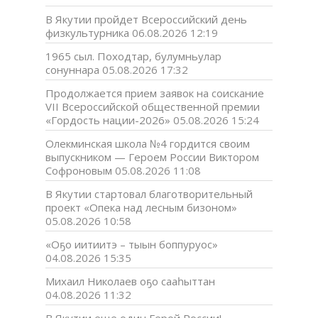
В Якутии пройдет Всероссийский день
физкультурника
06.08.2026 12:19
1965 сыл. Походтар, булумньулар
сонуннара
05.08.2026 17:32
Продолжается прием заявок на соискание
VII Всероссийской общественной премии
«Гордость нации-2026»
05.08.2026 15:24
Олекминская школа №4 гордится своим
выпускником — Героем России Виктором
Софроновым
05.08.2026 11:08
В Якутии стартовал благотворительный
проект «Опека над лесным бизоном»
05.08.2026 10:58
«Оҕо иитиитэ – тыын боппуруос»
04.08.2026 15:35
Михаил Николаев оҕо сааһыттан
04.08.2026 11:32