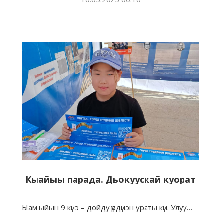
Кыайыы парада. Дьокуускай куорат
Ыам ыйын 9 күнэ – дойду үрдүнэн ураты күн. Улуу…