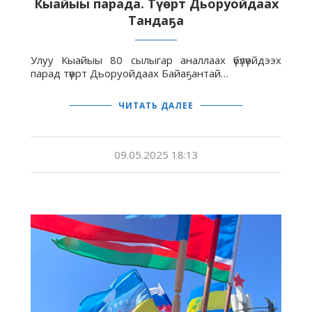
Кыайыы парада. Түөрт Дьоруойдаах
Тандаҕа
Улуу Кыайыы 80 сылыгар аналлаах үбүлүөйдээх
парад түөрт Дьоруойдаах Байаҕантай…
ЧИТАТЬ ДАЛЕЕ
09.05.2025 18:13