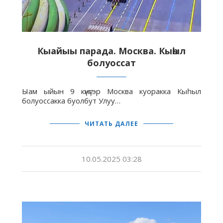
Кыайыы парада. Москва. Кыһыл
болуоссат
Ыам ыйын 9 күнүгэр Москва куоракка Кыһыл
болуоссакка буолбут Улуу…
ЧИТАТЬ ДАЛЕЕ
10.05.2025 03:28