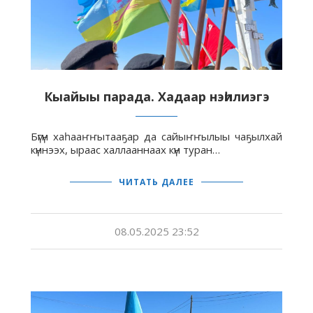
Кыайыы парада. Хадаар нэһилиэгэ
Бүгүн хаһааҥҥытааҕар да сайыҥҥылыы чаҕылхай
күннээх, ыраас халлааннаах күн туран…
ЧИТАТЬ ДАЛЕЕ
08.05.2025 23:52