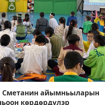
й Сметанин айымньыларын
нньоон көрдөрдүлэр