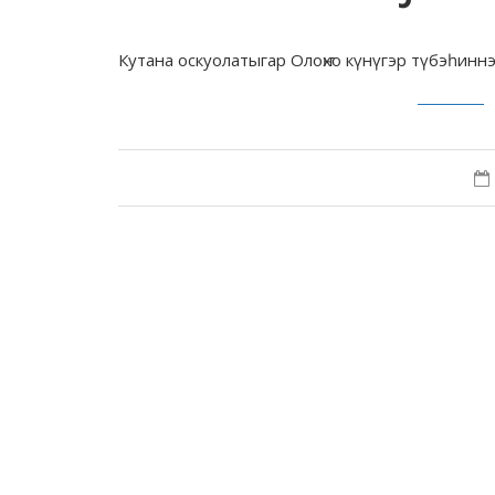
Кутана оскуолатыгар Олоҥхо күнүгэр түбэһинн