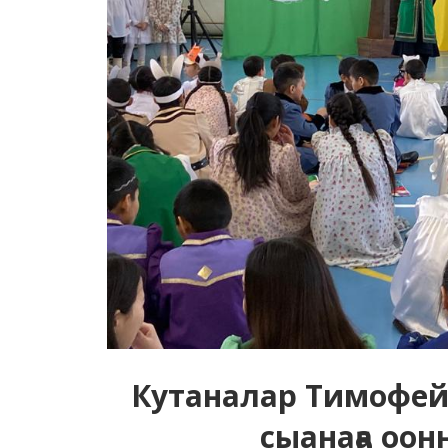
Кутаналар Тимофе
сыанаҕа оо