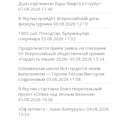
Дьиэ кэргэнинэн бары бииргэ оттуубут
07.08.2026 11:46
В Якутии пройдет Всероссийский день
физкультурника
06.08.2026 12:19
1965 сыл. Походтар, булумньулар
сонуннара
05.08.2026 17:32
Продолжается прием заявок на соискание
VII Всероссийской общественной премии
«Гордость нации-2026»
05.08.2026 15:24
Олекминская школа №4 гордится своим
выпускником — Героем России Виктором
Софроновым
05.08.2026 11:08
В Якутии стартовал благотворительный
проект «Опека над лесным бизоном»
05.08.2026 10:58
«Оҕо иитиитэ – тыын боппуруос»
04.08.2026
15:35