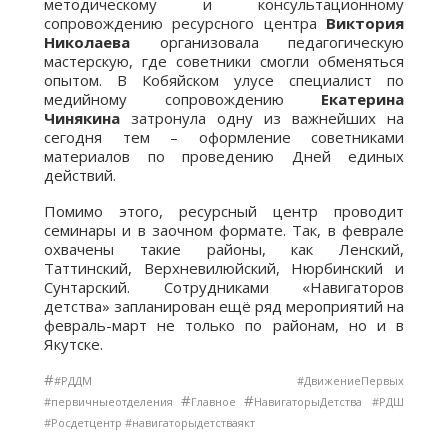
методическому и консультационному
сопровождению ресурсного центра
Виктория
Николаева
организовала педагогическую
мастерскую, где советники смогли обменяться
опытом. В Кобяйском улусе специалист по
медийному сопровождению
Екатерина
Чинякина
затронула одну из важнейших на
сегодня тем – оформление советниками
материалов по проведению Дней единых
действий.
Помимо этого, ресурсный центр проводит
семинары и в заочном формате. Так, в феврале
охвачены такие районы, как Ленский,
Таттинский, Верхневилюйский, Нюрбинский и
Сунтарский. Сотрудниками «Навигаторов
детства» запланирован ещё ряд мероприятий на
февраль-март не только по районам, но и в
Якутске.
#
#РДДМ #ДвижениеПервых
#
#
#первичныеотделения
Главное
НавигаторыДетства #РДШ
#Росдетцентр #навигаторыдетстваякт