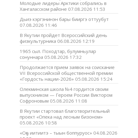
Молодые лидеры Арктики собрались в
Хангаласском районе
07.08.2026 11:53
Дьиэ кэргэнинэн бары бииргэ оттуубут
07.08.2026 11:46
В Якутии пройдет Всероссийский день
физкультурника
06.08.2026 12:19
1965 сыл. Походтар, булумньулар
сонуннара
05.08.2026 17:32
Продолжается прием заявок на соискание
VII Всероссийской общественной премии
«Гордость нации-2026»
05.08.2026 15:24
Олекминская школа №4 гордится своим
выпускником — Героем России Виктором
Софроновым
05.08.2026 11:08
В Якутии стартовал благотворительный
проект «Опека над лесным бизоном»
05.08.2026 10:58
«Оҕо иитиитэ – тыын боппуруос»
04.08.2026