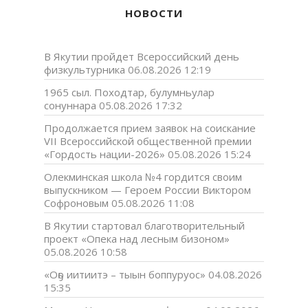
НОВОСТИ
В Якутии пройдет Всероссийский день
физкультурника
06.08.2026 12:19
1965 сыл. Походтар, булумньулар
сонуннара
05.08.2026 17:32
Продолжается прием заявок на соискание
VII Всероссийской общественной премии
«Гордость нации-2026»
05.08.2026 15:24
Олекминская школа №4 гордится своим
выпускником — Героем России Виктором
Софроновым
05.08.2026 11:08
В Якутии стартовал благотворительный
проект «Опека над лесным бизоном»
05.08.2026 10:58
«Оҕо иитиитэ – тыын боппуруос»
04.08.2026
15:35