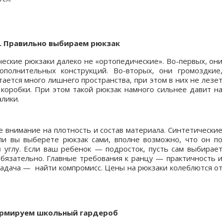
. Правильно выбираем рюкзак
еские рюкзаки далеко не «ортопедические». Во-первых, он
полнительных конструкций. Во-вторых, они громоздкие
тается много лишнего пространства, при этом в них не лезе
 коробки. При этом такой рюкзак намного сильнее давит н
лики.
 внимание на плотность и состав материала. Синтетически
сли вы выберете рюкзак сами, вполне возможно, что он п
 углу. Если ваш ребенок — подросток, пусть сам выбирае
обязательно. Главные требования к ранцу — практичность 
задача — найти компромисс. Цены на рюкзаки колеблются о
ормируем школьный гардероб