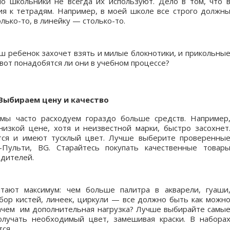
о школьники не всегда их используют. Дело в том, что 
я к тетрадям. Например, в моей школе все строго должн
ько-то, в линейку — столько-то.
аш ребенок захочет взять и милые блокнотики, и прикольны
вот понадобятся ли они в учебном процессе?
Выбираем цену и качество
 мы часто расходуем гораздо больше средств. Например
изкой цене, хотя и неизвестной марки, быстро засохнет
ся и имеют тусклый цвет. Лучше выберите проверенны
и-Пульти, BG. Старайтесь покупать качественные товар
одителей.
тают максимум: чем больше палитра в акварели, гуаши
ор кистей, линеек, циркули — все должно быть как можн
 зачем им дополнительная нагрузка? Лучше выбирайте самы
олучать необходимый цвет, замешивая краски. В набора
ся.