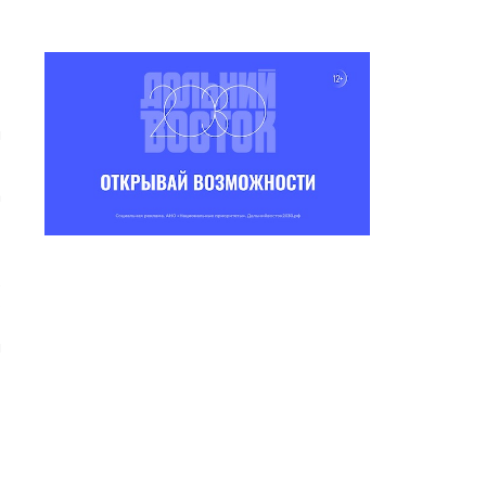
и
,
т
а
е
о
т
и
т