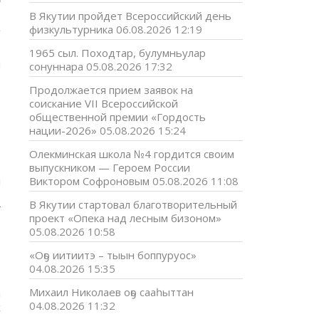
В Якутии пройдет Всероссийский день
физкультурника
06.08.2026 12:19
ю
1965 сыл. Походтар, булумньулар
я
сонуннара
05.08.2026 17:32
,
Продолжается прием заявок на
соискание VII Всероссийской
общественной премии «Гордость
нации-2026»
05.08.2026 15:24
Олекминская школа №4 гордится своим
0
выпускником — Героем России
й
Виктором Софроновым
05.08.2026 11:08
о
В Якутии стартовал благотворительный
г
проект «Опека над лесным бизоном»
05.08.2026 10:58
«Оҕо иитиитэ – тыын боппуруос»
о
04.08.2026 15:35
.
Михаил Николаев оҕо сааһыттан
й
04.08.2026 11:32
х