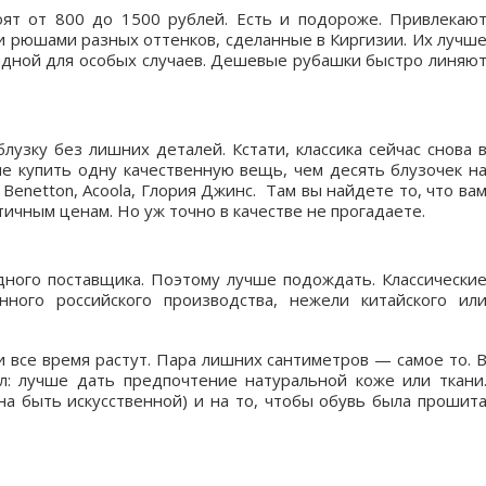
ят от 800 до 1500 рублей. Есть и подороже. Привлекаю
и рюшами разных оттенков, сделанные в Киргизии. Их лучш
ядной для особых случаев. Дешевые рубашки быстро линяю
узку без лишних деталей. Кстати, классика сейчас снова 
ше купить одну качественную вещь, чем десять блузочек н
, Benetton, Acoola, Глория Джинс. Там вы найдете то, что ва
тичным ценам. Но уж точно в качестве не прогадаете.
ного поставщика. Поэтому лучше подождать. Классически
ного российского производства, нежели китайского ил
и все время растут. Пара лишних сантиметров — самое то. 
л: лучше дать предпочтение натуральной коже или ткани
на быть искусственной) и на то, чтобы обувь была прошит