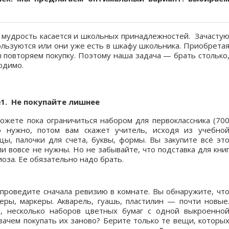
я мудрость касается и школьных принадлежностей. Зачасту
пользуются или они уже есть в шкафу школьника. Приобрета
повторяем покупку. Поэтому наша задача — брать столько
одимо.
1. Не покупайте лишнее
можете пока ограничиться набором для первоклассника (70
о нужно, потом вам скажет учитель, исходя из учебно
цы, палочки для счета, буквы, формы. Вы закупите всё эт
ли вовсе не нужны. Но не забывайте, что подставка для кни
оза. Ее обязательно надо брать.
 проведите сначала ревизию в комнате. Вы обнаружите, чт
ры, маркеры. Акварель, гуашь, пластилин — почти новые
в, несколько наборов цветных бумаг с одной выкроенно
зачем покупать их заново? Берите только те вещи, которы