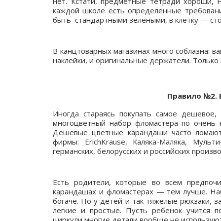
нет. Кстати, предметные тетради хороши, н
каждой школе есть определенные требовани
быть стандартными зелеными, в клетку — стол
В канцтоварных магазинах много соблазна: в
наклейки, и оригинальные держатели. Только 
Правило №2. 
Иногда стараясь покупать самое дешевое,
многоцветный набор фломастера по очень н
Дешевые цветные карандаши часто ломают
фирмы: ErichKrause, Каляка-Маляка, Мульт
германских, белорусских и российских произв
Есть родители, которые во всем предпочи
карандашах и фломастерах — тем лучше. Наб
богаче. Но у детей и так тяжелые рюкзаки,
легкие и простые. Пусть ребенок учится п
циркули многие детали вообще не используют