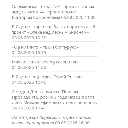
Олекминская школа №4 гордится своим
о
выпускником — Героем России
е
Виктором Софроновым
05.08.2026 11:08
а
В Якутии стартовал благотворительный
проект «Опека над лесным бизоном»
05.08.2026 10:58
м
т
«Оҕо иитиитэ – тыын боппуруос»
и
04.08.2026 15:35
т
й
Михаил Николаев оҕо сааһыттан
04.08.2026 11:32
В Якутии еще один Герой России!
04.08.2026 10:45
е
Сегодня День памяти о Первом
Президенте, ровно 3 года назад в этот
день Михаил Ефимович ушел в вечность
04.08.2026 10:41
«Мастерские Харысхал»: первые итоги
о
реализации проекта
03.08.2026 16:00