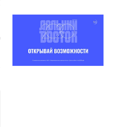
а
.
u