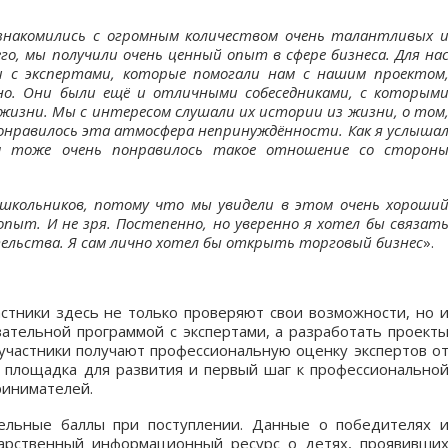
знакомились с огромным количеством очень талантливых 
го, мы получили очень ценный опыт в сфере бизнеса. Для на
и с экспертами, которые помогали нам с нашим проектом
но. Они были ещё и отличными собеседниками, с которым
 жизни. Мы с интересом слушали их истории из жизни, о том
понравилось эта атмосфера непринуждённости. Как я услыша
м тоже очень понравилось такое отношение со сторон
школьников, потому что мы увидели в этом очень хороши
пыт. И не зря. Постепенно, но уверенно я хотел бы связат
тельства. Я сам лично хотел бы открыть торговый бизнес
».
тники здесь не только проверяют свои возможности, но 
вательной программой с экспертами, а разработать проект
участники получают профессиональную оценку экспертов о
то площадка для развития и первый шаг к профессионально
ринимателей.
ельные баллы при поступлении. Данные о победителях 
дарственный информационный ресурс о детях, проявивши