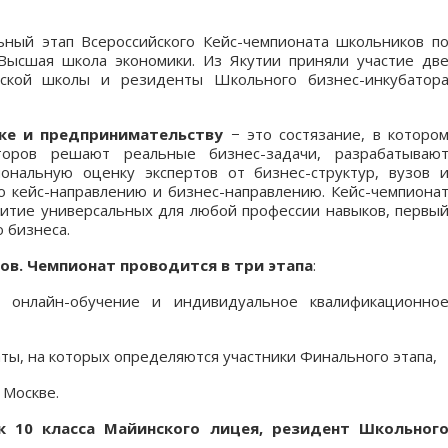
ный этап Всероссийского Кейс-чемпионата школьников п
Высшая школа экономики. Из Якутии приняли участие дв
еской школы и резиденты Школьного бизнес-инкубатор
ке и предпринимательству
− это состязание, в которо
оров решают реальные бизнес-задачи, разрабатываю
ональную оценку экспертов от бизнес-структур, вузов 
о кейс-направлению и бизнес-направлению. Кейс-чемпиона
звитие универсальных для любой профессии навыков, первы
 бизнеса.
ов. Чемпионат проводится в три этапа
:
 онлайн-обучение и индивидуальное квалификационно
ы, на которых определяются участники Финального этапа,
 Москве.
к 10 класса Майинского лицея, резидент Школьног