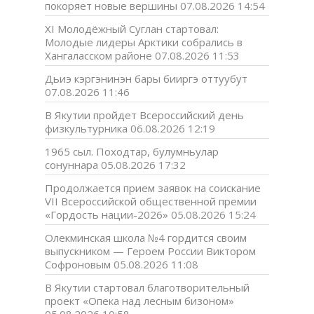
покоряет новые вершины
07.08.2026 14:54
XI Молодёжный Суглан стартовал:
Молодые лидеры Арктики собрались в
Хангаласском районе
07.08.2026 11:53
Дьиэ кэргэнинэн бары бииргэ оттуубут
07.08.2026 11:46
В Якутии пройдет Всероссийский день
физкультурника
06.08.2026 12:19
1965 сыл. Походтар, булумньулар
сонуннара
05.08.2026 17:32
Продолжается прием заявок на соискание
VII Всероссийской общественной премии
«Гордость нации-2026»
05.08.2026 15:24
Олекминская школа №4 гордится своим
выпускником — Героем России Виктором
Софроновым
05.08.2026 11:08
В Якутии стартовал благотворительный
проект «Опека над лесным бизоном»
05.08.2026 10:58