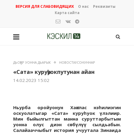
ВЕРСИЯ ДЛЯ СЛАБОВИДЯЩИХ
О нас
Реквизиты
Карта сайта
ДЬОҔУР УОННА ДЬАРЫК
НОВОСТИ/СОНУННАР
«Сата» куруһуокпутунан айан
14.02.2023 15:02
Ньурба оройуонун Хаҥалас нэһилиэгин
оскуолатыгар «Сата» куруһуок үлэлиир.
Мин быйылгыттан манна суруттарбытым
уонна олус диэн сөбүлүү сылдьабын.
Салайааччыбыт история учуутала Зинаида