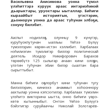
Васильевна Анисимова уонна түмэл
үлэһиттэрэ куруук араас интэриэһинэй
дьарыктары, уруоктары ыыталлар. Биһиги
кыраайбыт историятын, үгэстэрин,
дьоннорун уонна да араас туһунан элбэҕи,
сонуну билэбит.
Ааспыт нэдиэлэҕэ, олунньу 9 күнүгэр,
куруһуокпутунан ыаллыы Үөһээ Бүлүү
түмэллэрин көрөн-истэн кэллибит. Харбалаах
нэһилиэгин түмэлигэр биллэр политическай
деятель Исидор Никифорович Барахов
төрөөбүтэ 125 сылыгар анаан кини олоҕун,
үлэтин туһунан эбии билэр сыалтан бара
сырыттыбыт.
Манна биһиги оҕолорбут кини туһунан тугу
билэллэрин, киниэхэ анаммыт хоһооннору
аахтылар уонна кэпсээтилэр. Харбалаах түмэлин
үлэһитэ викторина ыытта, онно биһиги үөрэ-
көтө кытынныбыт. Онтон Үөһээ Бүлүүгэ
бэйэтигэр суруйааччы Николай Золотарёв-