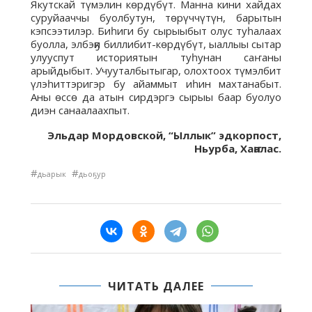
Якутскай түмэлин көрдүбүт. Манна кини хайдах
суруйааччы буолбутун, төрүччүтүн, барытын
кэпсээтилэр. Биһиги бу сырыыбыт олус туһалаах
буолла, элбэҕи биллибит-көрдүбүт, ыаллыы сытар
улууспут историятын туһунан саҥаны
арыйдыбыт. Учууталбытыгар, олохтоох түмэлбит
үлэһиттэригэр бу айаммыт иһин махтанабыт.
Аны өссө да атын сирдэргэ сырыы баар буолуо
диэн санаалаахпыт.
Эльдар Мордовской, “Ыллык” эдкорпост,
Ньурба, Хаҥалас.
#
#
дьарык
дьоҕур
ЧИТАТЬ ДАЛЕЕ