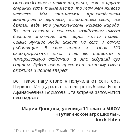
скотоводством в таких широтах, если в других
странах есть такие места, то там нет живого
человека. Мы занимаемся производством
картофеля и зерновых, выращиваем скот, все
делаем, ведь это уникальность нашего народа.
То, что связано с сельским хозяйством имеет
большое значение, это образ жизни нашей.
Самые лучшие люди живут на селе и самые
работящие. В свое время я создал 120
агропрофильных школ. Если вы попадете в
Тимирязевскую академию, а это ведущий вуз
страны, будет очень прекрасно, поэтому смело
держите и идите вперед!
Вот такое напутствие я получила от сенатора,
Первого Ил Дархана нашей республики Егора
Афанасьевича Борисова. Эта встреча запомнится
нам надолго.
Мария Донцова, ученица 11 класса МАОУ
«Тулагинской агрошколы».
keskil14.ru
#
#
#
Главное
ЕгорБорисов70сааһа
ЮнкорыКэскил