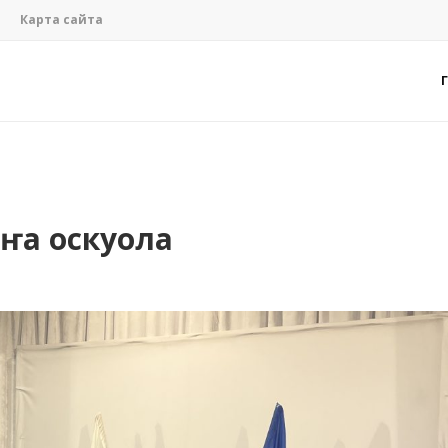
Карта сайта
аҥа оскуола