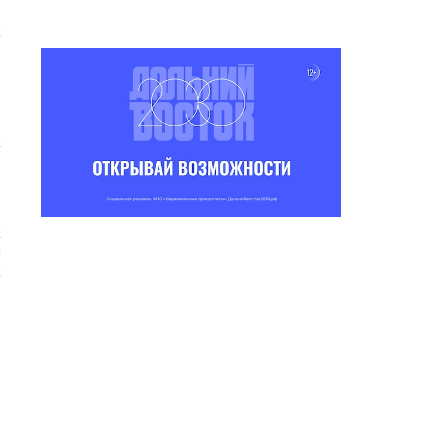
Ө
х
р
х
х
и
х
и
э
,