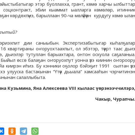
айыстыбатыгар этэр буоллахха, грант, көмө харчы ылбытта
н соцконтракт, эбии кыаммат ыалларга көмөлөр, итинни
ҕан көрдөхпүнэ, барыллаан 90-ча мөлүйүөн курдугу көмө ыла
ыгытый?
һэриэхпит дии саныыбын. Экспертизабытыгар кыһалҕала
6 квартираны оҥоруохтаахпыт, ол эбэтэр, түөрт таас дьи
э, дьиэлэр тутуллан барыахтара, онтон оскуола саҕаланыа
 Быйыл өссө балаҕан оҥоруохпут уонна үлэ киинин оҥороор
а киирэн иһиэ. Бу кэнники оҕолор бэйэҕит 1991 сылтан үл
эхэ улууска бастакынан “Үтүө дьыала” хамсааһын чэрчитинэ
һынынан салаллыбыта.
на Кузьмина, Яна Алексеева VIII кылаас үөрэнээччилэрэ
Чакыр, Чурапчы