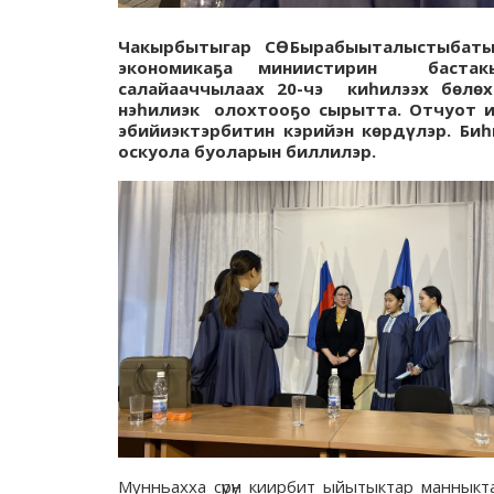
Чакырбытыгар СӨ Бырабыыталыстыбаты
экономикаҕа миниистирин бастак
салайааччылаах 20-чэ киһилээх бөлөх
нэһилиэк олохтооҕо сырытта. Отчуот ин
эбийиэктэрбитин кэрийэн көрдүлэр. Би
оскуола буоларын биллилэр.
Мунньахха сүрүн киирбит ыйытыктар манныкт