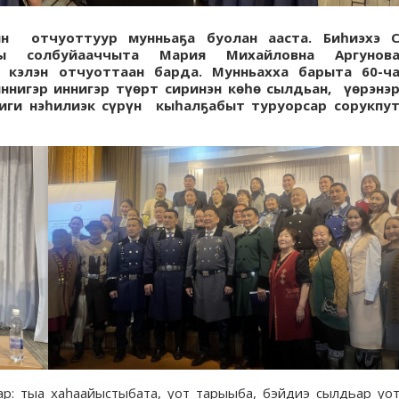
н отчуоттуур мунньаҕа буолан ааста. Биһиэхэ С
ы солбуйааччыта Мария Михайловна Аргунов
 кэлэн отчуоттаан барда. Мунньахха барыта 60-ч
нигэр иннигэр түөрт сиринэн көһө сылдьан, үөрэнэ
һиги нэһилиэк сүрүн кыһалҕабыт туруорсар сорукпу
ар: тыа хаһаайыстыбата, уот тарыыба, бэйдиэ сылдьар уо