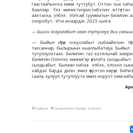
гаастааһыҥҥа көмө туттубут. Оттон тыа хаһа
бааллар. Үлэ министиэристибэтин өттүттэ
аахтахха, элбэх. Уопсай суумматын билигин аа
олоробут. Ити аҥаардас 2023 сылга.
— Би
и
ги
оскуолабыт ха
ан тутуллуо дии саны
— Быйыл күһүн оскуолабыт сыбаайатын тү
тахсаннар, былырыын кыаллыбатаҕа. Быйыл 1
тутуллуохтаах. Билигин газ котельнай киири
Билигин Олоҥхо киинигэр үлэлэһэ сылдьабыт.
сылдьабыт. Былаан наһаа элбэх, олоххо сыый
хайдах барда диэн эмиэ үөрэтэн көрүҥ. Биһи
саала, кулууп тутуллуута эмиэ норуот хамсаа
Ари
#
#
Главное
Ситэриилээх былаас отчуота