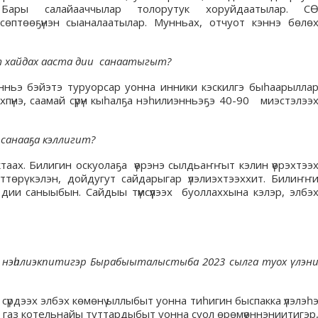
 Бары салайааччылар толорутук хоруйдаатылар. С
өптөөҕүнэн сыаналаатылар. Мунньах, отчуот кэннэ бөлө
т хайдах ааста дии санаатыгыт?
лиэнньэ бэйэтэ туруорсар уонна инники кэскилгэ быһаарылла
хпүнэ, саамай сүрүн кыһалҕа нэһилиэнньэҕэ 40-90 миэстэлээ
 санааҕа кэллигит?
аах. Билигин оскуолаҕа үөрэнэ сылдьаҥҥыт кэлин үөрэхтээ
ттөрү кэлэн, дойдугут сайдарыгар үлэлиэхтээххит. Билиҥҥ
дии саныыбын. Сайдыы түмсүүлээх буоллаххына кэлэр, элбэ
 нэһилиэкпитигэр Бырабыыталыстыба 2023 сылга туох үлэн
рдээх элбэх көмөнү ыллыбыт уонна тиһигин быспакка үлэлэһ
эх газ котельнайы туттардыбыт уонна суол өрөмүөннэниитигэр