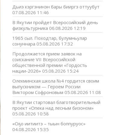
Дьиэ кэргэнинэн бары бииргэ оттуубут
07.08.2026 11:46
В Якутии пройдет Всероссийский день
физкультурника
06.08.2026 12:19
1965 сыл. Походтар, булумньулар
сонуннара
05.08.2026 17:32
Продолжается прием заявок на
соискание VII Всероссийской
общественной премии «Гордость
нации-2026»
05.08.2026 15:24
Олекминская школа №4 гордится своим
выпускником — Героем России
Виктором Софроновым
05.08.2026 11:08
В Якутии стартовал благотворительный
проект «Опека над лесным бизоном»
05.08.2026 10:58
«Оҕо иитиитэ – тыын боппуруос»
04.08.2026 15:35