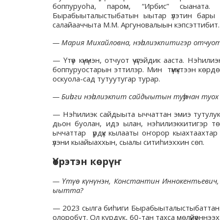
боппуруоһа, паром, “Ирбис” сыаната.
Бырабыыталыстыбатын ыытар үлэтин бары с
салайааччыта М.М. Аргуновалыын кэпсэттибит.
— Мария Михайловна, нэһилиэкпитигэр отчуо
— Үтүө күнүнэн, отчуот үчүгэйдик ааста. Нэһи
боппуруостарын эттилэр. Мин түмүктээн көрдө
оскуола-сад тутуутугар турар.
— Биһиги нэһилиэкпит сайдыытын туһунан туох
— Нэһилиэк сайдыыта ыччаттан эмиэ тутулукт
дьон буолан, идэ ылан, нэһилиэккитигэр тө
ыччаттар үрдүк кылааты оҥорор кыахтаахтар 
үлэни кыайыаххын, сыалы ситиһиэххин сөп.
Үөрэтэн көрүҥ
— Үтүө күнүнэн, Константин Иннокентьевич,
ыытта?
— 2023 сылга биһиги Бырабыыталыстыбаттан сү
олоробут. Ол курдук, 60-тан тахса мөлүйүөннэ