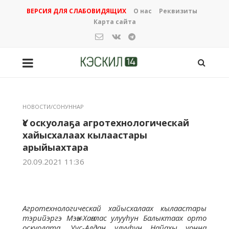
ВЕРСИЯ ДЛЯ СЛАБОВИДЯЩИХ
О нас
Реквизиты
Карта сайта
НОВОСТИ/СОНУННАР
Үс оскуолаҕа агротехнологическай
хайысхалаах кылаастары
арыйыахтара
20.09.2021 11:36
Агротехнологическай хайысхалаах кылаастары
тэрийэргэ Мэҥэ-Хаҥалас улууһун Балыктаах орто
оскуолата, Уус-Алдан улууһун Найахы уонна