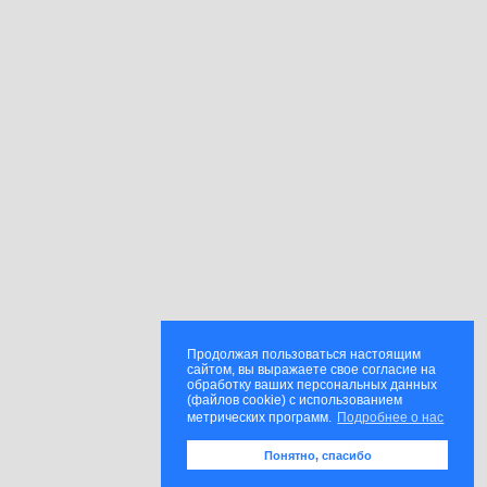
Продолжая пользоваться настоящим
сайтом, вы выражаете свое согласие на
обработку ваших персональных данных
(файлов cookie) с использованием
метрических программ.
Подробнее о нас
Понятно, спасибо