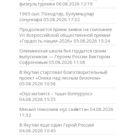
физкультурника
06.08.2026 12:19
1965 сыл. Походтар, булумньулар
сонуннара
05.08.2026 17:32
Продолжается прием заявок на соискание
VII Всероссийской общественной премии
«Гордость нации-2026»
05.08.2026 15:24
Олекминская школа №4 гордится своим
выпускником — Героем России Виктором
Софроновым
05.08.2026 11:08
В Якутии стартовал благотворительный
проект «Опека над лесным бизоном»
05.08.2026 10:58
«Оҕо иитиитэ – тыын боппуруос»
04.08.2026 15:35
Михаил Николаев оҕо сааһыттан
04.08.2026
11:32
В Якутии еще один Герой России!
04.08.2026 10:45