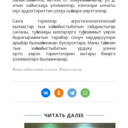
атын хайысхаҕа үлэлииллэр, кэнчээри ыччаты
оҕо эрдэхтэриттэн үлэҕэ сыһыара үөрэтэллэр.
Саҥа тэриллэр агротехнологическай
кылаастар тыа хаһаайыстыбатын сайдыытыгар
саҥаны, туһалааҕы киллэрэргэ туһуламмыт үөрэх
бырагырааматын тэрийэр сонун көрдөрүүлэри
арыйар былааһакканан буолуохтара. Маны таһынан
тыа хаһаайыстыбатын үрдүкү уонна
орто үөрэх тэрилтэлэрин кытары бииргэ
үлэлииллэрэ былааннанар.
#
#
агро хайысхалаах оскуола
агрооскуола
ЧИТАТЬ ДАЛЕЕ