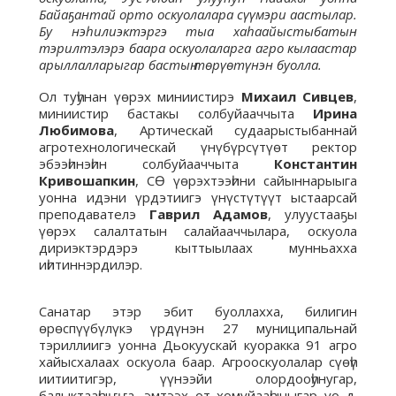
Байаҕантай орто оскуолалара сүүмэри аастылар.
Бу нэһилиэктэргэ тыа хаһаайыстыбатын
тэрилтэлэрэ баара оскуолаларга агро кылаастар
арыллалларыгар бастыҥ төрүөтүнэн буолла.
Ол туһунан үөрэх миниистирэ
Михаил Сивцев
,
миниистир бастакы солбуйааччыта
Ирина
Любимова
, Артическай судаарыстыбаннай
агротехнологическай үнүбүрсүтүөт ректор
эбээһинэһин солбуйааччыта
Константин
Кривошапкин
, СӨ үөрэхтээһини сайыннарыыга
уонна идэни үрдэтиигэ үнүстүтүүт ыстаарсай
преподавателэ
Гаврил Адамов
, улуустааҕы
үөрэх салалтатын салайааччылара, оскуола
дириэктэрдэрэ кыттыылаах мунньахха
иһитиннэрдилэр.
Санатар этэр эбит буоллахха, билигин
өрөспүүбүлүкэ үрдүнэн 27 муниципальнай
тэриллиигэ уонна Дьокуускай куоракка 91 агро
хайысхалаах оскуола баар. Агрооскуолалар сүөһү
иитиитигэр, үүнээйи олордооһунугар,
балыктааһыҥҥа, эмтээх от хомуйааһыныгар уо д.