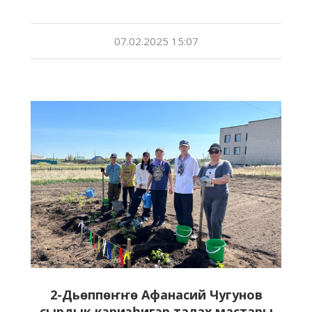
07.02.2025 15:07
2-Дьөппөҥҥө Афанасий Чугунов
сырдык кэриэһигэр талах мастары