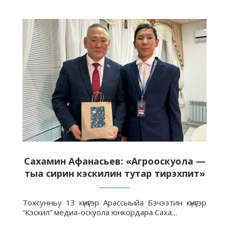
Сахамин Афанасьев: «Агрооскуола —
тыа сирин кэскилин тутар тирэхпит»
Тохсунньу 13 күнүгэр Арассыыйа Бэчээтин күнүгэр
“Кэскил” медиа-оскуола юнкордара Саха…