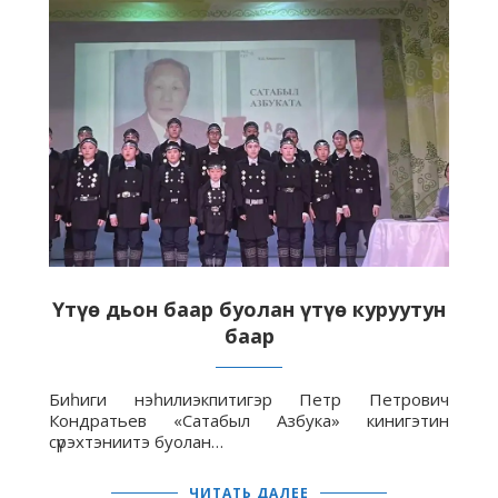
Үтүө дьон баар буолан үтүө куруутун
баар
Биһиги нэһилиэкпитигэр Петр Петрович
Кондратьев «Сатабыл Азбука» кинигэтин
сүрэхтэниитэ буолан…
ЧИТАТЬ ДАЛЕЕ