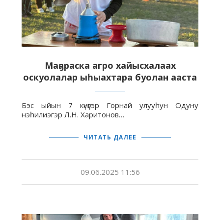
Маҕараска агро хайысхалаах
оскуолалар ыһыахтара буолан ааста
Бэс ыйын 7 күнүгэр Горнай улууһун Одуну
нэһилиэгэр Л.Н. Харитонов…
ЧИТАТЬ ДАЛЕЕ
09.06.2025 11:56