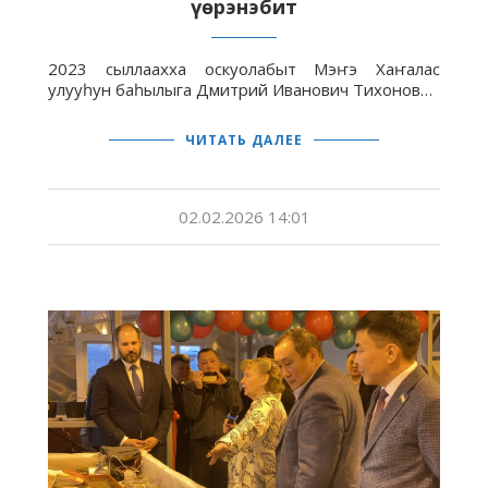
үөрэнэбит
2023 сыллаахха оскуолабыт Мэҥэ Хаҥалас
улууһун баһылыга Дмитрий Иванович Тихонов…
ЧИТАТЬ ДАЛЕЕ
02.02.2026 14:01