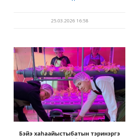
25.03.2026 16:58
Бэйэ хаһаайыстыбатын тэринэргэ