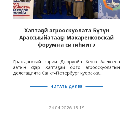
Хаптаҕай агрооскуолата Бүтүн
Арассыыйатааҕы Макаренковскай
форумҥа ситиһиитэ
Гражданскай сэрии Дьоруойа Кеша Алексеев
аатын сүгэр Хаптаҕай орто агрооскуолатын
делегацията Санкт-Петербург куоракка…
ЧИТАТЬ ДАЛЕЕ
24.04.2026 13:19