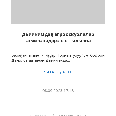
Дьиикимдэҕэ агрооскуолалар
сэминээрдэрэ ыытылынна
Балаҕан ыйын 7 күнүгэр Горнай улууһун Софрон
Данилов аатынан Дьиикимдэ…
ЧИТАТЬ ДАЛЕЕ
08.09.2023 17:18
НАЗАД
СЛЕДУЮЩАЯ