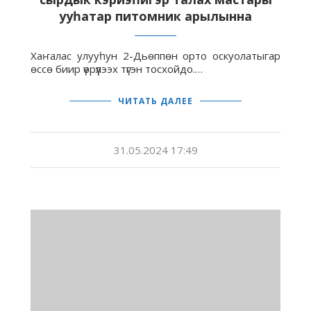
ууһатар питомник арылынна
Хаҥалас улууһун 2-Дьөппөн орто оскуолатыгар
өссө биир үөрүүлээх түгэн тосхойдо.…
ЧИТАТЬ ДАЛЕЕ
31.05.2024 17:49