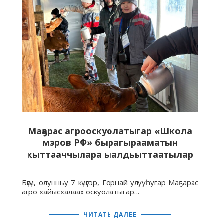
Маҕарас агрооскуолатыгар «Школа
мэров РФ» бырагырааматын
кыттааччылара ыалдьыттаатылар
Бүгүн, олунньу 7 күнүгэр, Горнай улууһугар Маҕарас
агро хайысхалаах оскуолатыгар…
ЧИТАТЬ ДАЛЕЕ