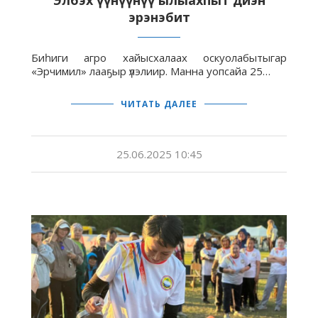
Элбэх үүнүүнүү ылыахпыт диэн
эрэнэбит
Биһиги агро хайысхалаах оскуолабытыгар
«Эрчимил» лааҕыр үлэлиир. Манна уопсайа 25…
ЧИТАТЬ ДАЛЕЕ
25.06.2025 10:45