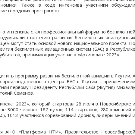
ономики. Также в ходе интенсива участники обсуждал
ие городских пространств.
го интенсива стал профессиональный форум по беспилотно
родумывали стратегию развития беспилотных авиационны
ущем могут стать основой нового национального проекта. П
вития беспилотных авиационных систем (БАС) в Республик
 субъектов, принимающих участие в «Архипелаге 2023».
щитить программу развития беспилотной авиации в Якутии. 
о-производственного центра БАС в Якутии с привлечение
тили первому Президенту Республики Саха (Якутия) Михаил
толий Семёнов.
ипелаг 2023», который стартовал 28 июля в Новосибирске 
е 3000 человек: 187 вузов, 114 стартапов, 280 компаний 
С), 1013 участников соревнований дронов, лидеры мнений 
тся АНО «Платформа НТИ», Правительство Новосибирско