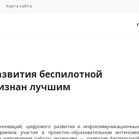
Карта сайта
азвития беспилотной
ризнан лучшим
инноваций, цифрового развития и инфокоммуникационны
риняла участие в проектно-образовательном интенсив
е направления работы интенсива — развитие беспилотно