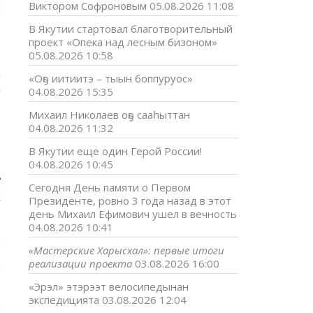
Виктором Софроновым
05.08.2026 11:08
и
В Якутии стартовал благотворительный
проект «Опека над лесным бизоном»
05.08.2026 10:58
й
«Оҕо иитиитэ – тыын боппуруос»
х
04.08.2026 15:35
о
е
Михаил Николаев оҕо сааһыттан
04.08.2026 11:32
В Якутии еще один Герой России!
04.08.2026 10:45
А
Сегодня День памяти о Первом
м
Президенте, ровно 3 года назад в этот
у
день Михаил Ефимович ушел в вечность
04.08.2026 10:41
и
«Мастерские Харысхал»: первые итоги
в
реализации проекта
03.08.2026 16:00
и
«Эрэл» этэрээт велосипедынан
экспедицията
03.08.2026 12:04
й