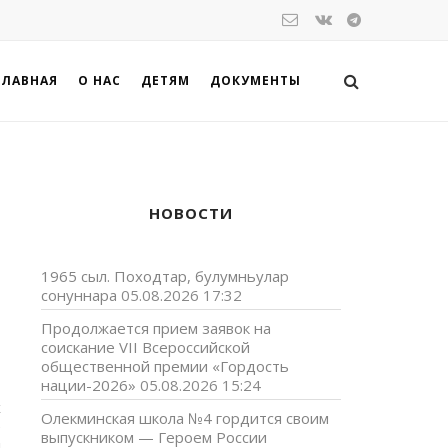
ГЛАВНАЯ
О НАС
ДЕТЯМ
ДОКУМЕНТЫ
НОВОСТИ
1965 сыл. Походтар, булумньулар
сонуннара
05.08.2026 17:32
Продолжается прием заявок на
соискание VII Всероссийской
общественной премии «Гордость
нации-2026»
05.08.2026 15:24
х
Олекминская школа №4 гордится своим
е
выпускником — Героем России
й