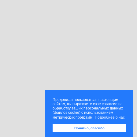
Продолжая пользоваться настоящим
сайтом, вы выражаете свое согласие на
обработку ваших персональных данных
(файлов cookie) с использованием
метрических программ.
Подробнее о нас
Понятно, спасибо