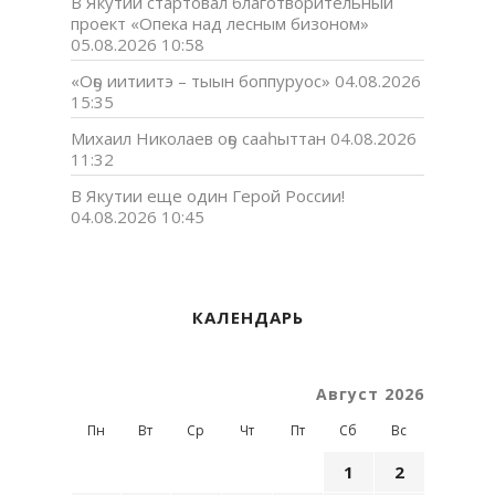
В Якутии стартовал благотворительный
проект «Опека над лесным бизоном»
05.08.2026 10:58
«Оҕо иитиитэ – тыын боппуруос»
04.08.2026
15:35
Михаил Николаев оҕо сааһыттан
04.08.2026
11:32
В Якутии еще один Герой России!
04.08.2026 10:45
КАЛЕНДАРЬ
Август 2026
Пн
Вт
Ср
Чт
Пт
Сб
Вс
1
2