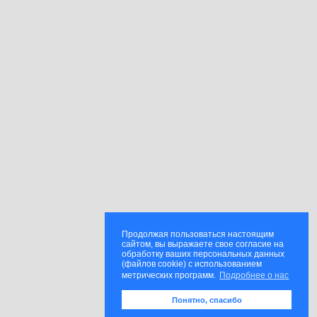
Продолжая пользоваться настоящим
сайтом, вы выражаете свое согласие на
обработку ваших персональных данных
(файлов cookie) с использованием
метрических программ.
Подробнее о нас
Понятно, спасибо