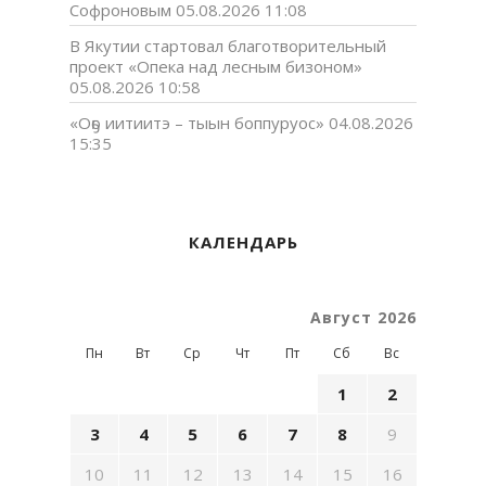
Софроновым
05.08.2026 11:08
В Якутии стартовал благотворительный
проект «Опека над лесным бизоном»
05.08.2026 10:58
«Оҕо иитиитэ – тыын боппуруос»
04.08.2026
15:35
КАЛЕНДАРЬ
Август 2026
Пн
Вт
Ср
Чт
Пт
Сб
Вс
1
2
3
4
5
6
7
8
9
10
11
12
13
14
15
16