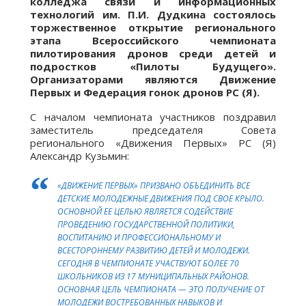
колледжа связи и информационных
технологий им. П.И. Дудкина состоялось
торжественное открытие регионального
этапа Всероссийского чемпионата
пилотирования дронов среди детей и
подростков «Пилоты Будущего».
Организаторами являются Движение
Первых и Федерация гонок дронов РС (Я).
С началом чемпионата участников поздравил
заместитель председателя Совета
регионального «Движения Первых» РС (Я)
Александр Кузьмин:
«ДВИЖЕНИЕ ПЕРВЫХ» ПРИЗВАНО ОБЪЕДИНИТЬ ВСЕ
ДЕТСКИЕ МОЛОДЕЖНЫЕ ДВИЖЕНИЯ ПОД СВОЕ КРЫЛО.
ОСНОВНОЙ ЕЕ ЦЕЛЬЮ ЯВЛЯЕТСЯ СОДЕЙСТВИЕ
ПРОВЕДЕНИЮ ГОСУДАРСТВЕННОЙ ПОЛИТИКИ,
ВОСПИТАНИЮ И ПРОФЕССИОНАЛЬНОМУ И
ВСЕСТОРОННЕМУ РАЗВИТИЮ ДЕТЕЙ И МОЛОДЕЖИ.
СЕГОДНЯ В ЧЕМПИОНАТЕ УЧАСТВУЮТ БОЛЕЕ 70
ШКОЛЬНИКОВ ИЗ 17 МУНИЦИПАЛЬНЫХ РАЙОНОВ.
ОСНОВНАЯ ЦЕЛЬ ЧЕМПИОНАТА — ЭТО ПОЛУЧЕНИЕ ОТ
МОЛОДЕЖИ ВОСТРЕБОВАННЫХ НАВЫКОВ И