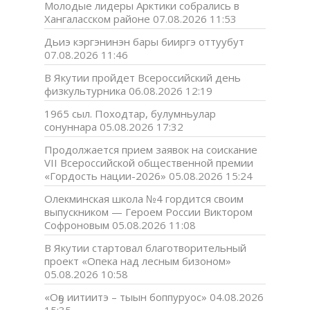
Молодые лидеры Арктики собрались в
Хангаласском районе
07.08.2026 11:53
Дьиэ кэргэнинэн бары бииргэ оттуубут
07.08.2026 11:46
В Якутии пройдет Всероссийский день
физкультурника
06.08.2026 12:19
1965 сыл. Походтар, булумньулар
сонуннара
05.08.2026 17:32
Продолжается прием заявок на соискание
VII Всероссийской общественной премии
«Гордость нации-2026»
05.08.2026 15:24
Олекминская школа №4 гордится своим
выпускником — Героем России Виктором
Софроновым
05.08.2026 11:08
В Якутии стартовал благотворительный
проект «Опека над лесным бизоном»
05.08.2026 10:58
«Оҕо иитиитэ – тыын боппуруос»
04.08.2026
15:35