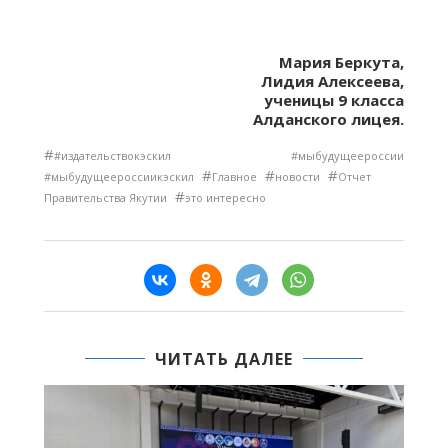
Мария Беркута,
Лидия Алексеева,
ученицы 9 класса
Алданского лицея.
#
#издательствокэскил #мыбудущеероссии
#
#
#
#мыбудущеероссиикэскил
Главное
новости
Отчет
#
Правительства Якутии
это интересно
ЧИТАТЬ ДАЛЕЕ