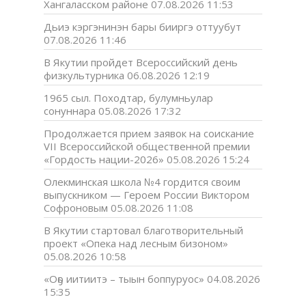
Хангаласском районе
07.08.2026 11:53
Дьиэ кэргэнинэн бары бииргэ оттуубут
07.08.2026 11:46
В Якутии пройдет Всероссийский день
физкультурника
06.08.2026 12:19
1965 сыл. Походтар, булумньулар
сонуннара
05.08.2026 17:32
Продолжается прием заявок на соискание
VII Всероссийской общественной премии
«Гордость нации-2026»
05.08.2026 15:24
Олекминская школа №4 гордится своим
выпускником — Героем России Виктором
Софроновым
05.08.2026 11:08
В Якутии стартовал благотворительный
проект «Опека над лесным бизоном»
05.08.2026 10:58
«Оҕо иитиитэ – тыын боппуруос»
04.08.2026
15:35