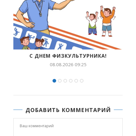
ЬТУРНИКА!
БУДУЩЕЕ ЯКУТИИ В ЛИЦАХ:
ПОПОВА ПОКОРЯЕТ..
9:25
07.08.2026 14:54
ДОБАВИТЬ КОММЕНТАРИЙ