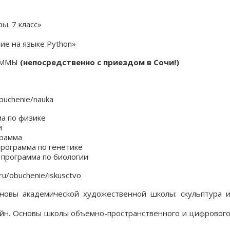
ы. 7 класс»
ие на языке Python»
АММЫ
(непосредственно с приездом в Сочи!)
obuchenie/nauka
ма по физике
и
грамма
программа по генетике
 программа по биологии
ru/obuchenie/iskusctvo
новы академической художественной школы: скульптура 
айн. Основы школы объемно-пространственного и цифровог