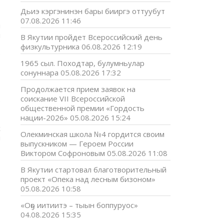
ю
Дьиэ кэргэнинэн бары бииргэ оттуубут
т
07.08.2026 11:46
и
и
В Якутии пройдет Всероссийский день
;
физкультурника
06.08.2026 12:19
е
1965 сыл. Походтар, булумньулар
т
сонуннара
05.08.2026 17:32
Продолжается прием заявок на
,
соискание VII Всероссийской
е
общественной премии «Гордость
нации-2026»
05.08.2026 15:24
х
Олекминская школа №4 гордится своим
и
выпускником — Героем России
Виктором Софроновым
05.08.2026 11:08
т
В Якутии стартовал благотворительный
проект «Опека над лесным бизоном»
05.08.2026 10:58
«Оҕо иитиитэ – тыын боппуруос»
04.08.2026 15:35