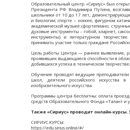
Образовательный центр «Сириус» был открыт
Президента РФ Владимира Путина, возглави
школьники от 10 до 17 лет, демонстрирующи
и биологии; спорте – хоккее, фигурном катан
академической музыке (фортепиано; струнные 
духовые инструменты – гобой, кларнет, саксоф
инструменты) и литературном творчестве
принимать участие только граждане Российс
Цель работы Центра — раннее выявление, р
проявивших выдающиеся способности в област
добившихся успеха в техническом творчестве.
Обучение проводят ведущие преподаватели ф
школ, деятели российского искусства в
изобразительного искусства.
Программы центра бесплатны: оплата проезда
средств Образовательного Фонда «Талант и у
Также «Сириус» проводит онлайн-курсы. 
СИРИУС.КУРСЫ:
https://edu.sirius.online/#/