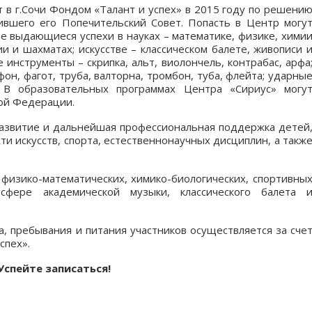
 в г.Сочи Фондом «Талант и успех» в 2015 году по решени
вшего его Попечительский Совет. Попасть в Центр могу
е выдающиеся успехи в науках – математике, физике, хими
ии и шахматах; искусстве – классическом балете, живописи 
инструменты – скрипка, альт, виолончель, контрабас, арфа
он, фагот, труба, валторна, тромбон, туба, флейта; ударны
. В образовательных программах Центра «Сириус» могу
кой Федерации.
азвитие и дальнейшая профессиональная поддержка детей
и искусств, спорта, естественнонаучных дисциплин, а такж
изико-математических, химико-биологических, спортивны
 сфере академической музыки, классического балета 
, пребывания и питания участников осуществляется за сче
спех».
Успейте записаться!