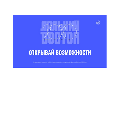
Е
м
,