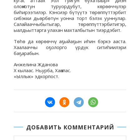
кугас аттаах Уол Туйгун бухатыыр» диэн
олоҥхотун туруордубут, көрөөччүлэр
биһирээтилэр. Кэнсиэр бүтүүтэ төрөппүттэрбит
сибэкки дьөрбөтүн уонна торт бэлэх ууннулар.
Салайааччыбытыгар, төрөппүттэрбитигэр,
ыалдьыттарга улахан махталбытын тиэрдэбит.
Төһө да көрөөччү аҕыйаҕын иһин бэркэ ааста.
Хаалааччы оҕолорго үрдүк ситиһиилэри
баҕарабын.
Анжелина Жданова
Х кылаас. Ньурба, Хаҥалас.
«Ыллык» эдкорпост.
ДОБАВИТЬ КОММЕНТАРИЙ