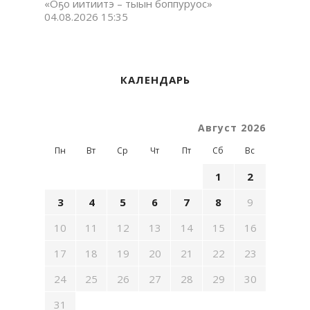
«Оҕо иитиитэ – тыын боппуруос»
04.08.2026 15:35
КАЛЕНДАРЬ
Август 2026
Пн
Вт
Ср
Чт
Пт
Сб
Вс
1
2
3
4
5
6
7
8
9
10
11
12
13
14
15
16
17
18
19
20
21
22
23
24
25
26
27
28
29
30
31