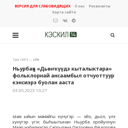
ВЕРСИЯ ДЛЯ СЛАБОВИДЯЩИХ
О нас
Реквизиты
Карта сайта
ТЫА СИРЭ — БҮГҮН
Ньурбаҕа «Дьөҥкүүдэ кыталыктара»
фольклорнай ансаамбыл отчуоттуур
кэнсиэрэ буолан ааста
03.05.2023 10:27
Ыам ыйын маҥнайгы күнүгэр — эйэ, дьол, үлэ
күнүгэр үгэс быһыытынан Ньурба оройуонун
Маар нэһилиэгэр Саргылана Петровна Фёдорова