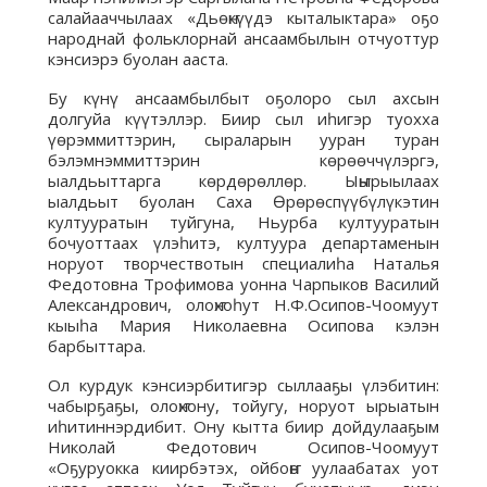
салайааччылаах «Дьөҥкүүдэ кыталыктара» оҕо
народнай фольклорнай ансаамбылын отчуоттур
кэнсиэрэ буолан ааста.
Бу күнү ансаамбылбыт оҕолоро сыл ахсын
долгуйа күүтэллэр. Биир сыл иһигэр туохха
үөрэммиттэрин, сыраларын ууран туран
бэлэмнэммиттэрин көрөөччүлэргэ,
ыалдьыттарга көрдөрөллөр. Ыҥырыылаах
ыалдьыт буолан Саха Өрөрөспүүбүлүкэтин
култууратын туйгуна, Ньурба култууратын
бочуоттаах үлэһитэ, култуура департаменын
норуот творчествотын специалиһа Наталья
Федотовна Трофимова уонна Чарпыков Василий
Александрович, олоҥхоһут Н.Ф.Осипов-Чоомуут
кыыһа Мария Николаевна Осипова кэлэн
барбыттара.
Ол курдук кэнсиэрбитигэр сыллааҕы үлэбитин:
чабырҕаҕы, олоҥхону, тойугу, норуот ырыатын
иһитиннэрдибит. Ону кытта биир дойдулааҕым
Николай Федотович Осипов-Чоомуут
«Оҕуруокка киирбэтэх, ойбоҥҥо уулаабатах уот