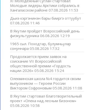
XI Молодёжный Суглан стартовал:
Молодые лидеры Арктики собрались в
Хангаласском районе
07.08.2026 11:53
Дьиэ кэргэнинэн бары бииргэ оттуубут
07.08.2026 11:46
В Якутии пройдет Всероссийский день
физкультурника
06.08.2026 12:19
1965 сыл. Походтар, булумньулар
сонуннара
05.08.2026 17:32
Продолжается прием заявок на
соискание VII Всероссийской
общественной премии «Гордость
нации-2026»
05.08.2026 15:24
Олекминская школа №4 гордится своим
выпускником — Героем России
Виктором Софроновым
05.08.2026 11:08
В Якутии стартовал благотворительный
проект «Опека над лесным бизоном»
05.08.2026 10:58