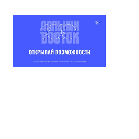
м
»
м
и
о
у
,