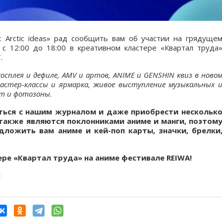
 Arctic ideas» рад сообщить вам об участии на грядуще
 с 12:00 до 18:00 в креативном кластере «Квартал труда
.
осплея и дефиле, AMV и артов, ANIME и GENSHIN квиз в ново
астер-классы и ярмарка, живое выступление музыкальных 
рт и фотозоны.
ться с нашим журналом и даже приобрести нескольк
 также являются поклонниками аниме и манги, поэтом
ложить вам аниме и кей-поп карты, значки, брелки
ере «Квартал труда» на аниме фестивале REIWA!
t