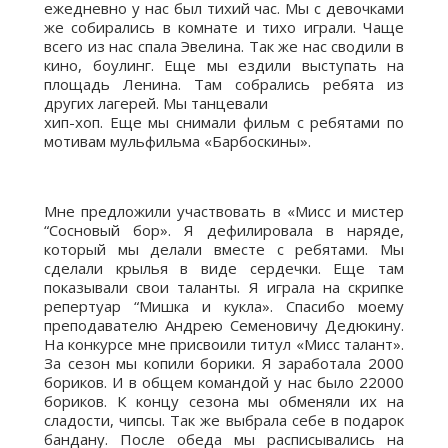
ежедневно у нас был тихий час. Мы с девочками
же собирались в комнате и тихо играли. Чаще
всего из нас спала Эвелина. Так же нас сводили в
кино, боулинг. Еще мы ездили выступать на
площадь Ленина. Там собрались ребята из
других лагерей. Мы танцевали
хип-хоп. Еще мы снимали фильм с ребятами по
мотивам мульфильма «Барбоскины».
Мне предложили участвовать в «Мисс и мистер
“Сосновый бор». Я дефилировала в наряде,
который мы делали вместе с ребятами. Мы
сделали крылья в виде сердечки. Еще там
показывали свои таланты. Я играла на скрипке
репертуар “Мишка и кукла». Спасибо моему
преподавателю Андрею Семеновичу Дедюкину.
На конкурсе мне присвоили титул «Мисс талант».
За сезон мы копили борики. Я заработала 2000
бориков. И в общем командой у нас было 22000
бориков. К концу сезона мы обменяли их на
сладости, чипсы. Так же выбрала себе в подарок
бандану. После обеда мы расписывались на