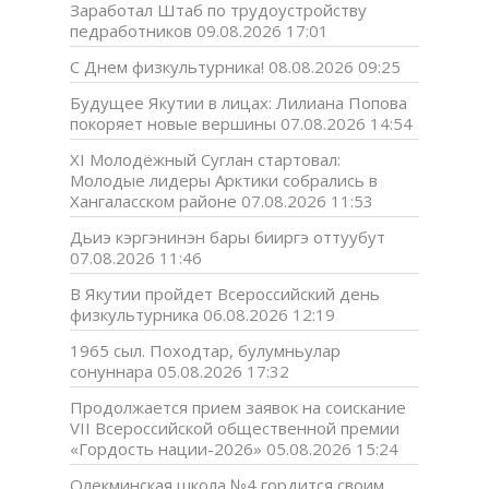
Заработал Штаб по трудоустройству
педработников
09.08.2026 17:01
С Днем физкультурника!
08.08.2026 09:25
Будущее Якутии в лицах: Лилиана Попова
покоряет новые вершины
07.08.2026 14:54
XI Молодёжный Суглан стартовал:
Молодые лидеры Арктики собрались в
Хангаласском районе
07.08.2026 11:53
Дьиэ кэргэнинэн бары бииргэ оттуубут
07.08.2026 11:46
В Якутии пройдет Всероссийский день
физкультурника
06.08.2026 12:19
1965 сыл. Походтар, булумньулар
сонуннара
05.08.2026 17:32
Продолжается прием заявок на соискание
VII Всероссийской общественной премии
«Гордость нации-2026»
05.08.2026 15:24
Олекминская школа №4 гордится своим