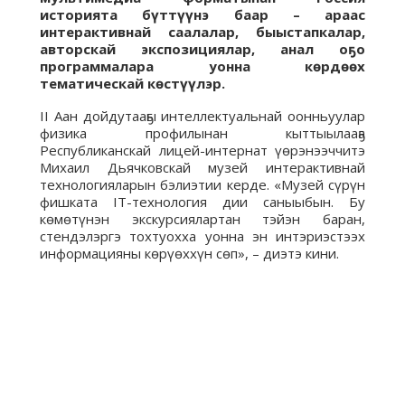
историята бүттүүнэ баар – араас
интерактивнай саалалар, быыстапкалар,
авторскай экспозициялар, анал оҕо
программалара уонна көрдөөх
тематическай көстүүлэр.
II Аан дойдутааҕы интеллектуальнай оонньуулар
физика профилынан кыттыылааҕа
Республиканскай лицей-интернат үөрэнээччитэ
Михаил Дьячковскай музей интерактивнай
технологияларын бэлиэтии керде. «Музей сүрүн
фишката IT-технология дии саныыбын. Бу
көмөтүнэн экскурсиялартан тэйэн баран,
стендэлэргэ тохтуохха уонна эн интэриэстээх
информацияны көрүөххүн сөп», – диэтэ кини.