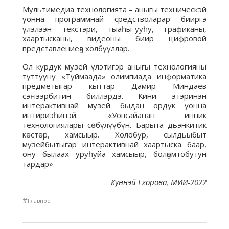
Мультимедиа технологията – аныгы техническэй
уонна программнай средстволарар бииргэ
үлэлээн текстэри, тыаһы-ууһу, графиканы,
хаартысканы, видеоны биир цифровой
представлениеҕа холбууллар.
Ол курдук музей үлэтигэр аныгы технологияны
туттууну «Туймаада» олимпиада информатика
предметыгар кыттар Дамир Миндаев
сэҥээрбитин биллэрдэ. Кини этэринэн
интерактивнай музей быдан ордук уонна
интириэһинэй: «Уопсайанан инник
технологиялары сөбүлүүбүн. Барыта дьэнкитик
көстөр, хамсыыр. Холобур, сылдьыбыт
музейбытыгар интерактивнай хаартыска баар,
ону былаах уруһуйа хамсыыр, болҕомтобутун
тардар».
Куннэй Егорова, МИИ-2022
#
Главное