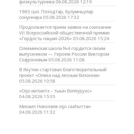
физкультурника
06.08.2026 12:19
1965 сыл. Походтар, булумньулар
сонуннара
05.08.2026 17:32
Продолжается прием заявок на соискание
VII Всероссийской общественной премии
«Гордость нации-2026»
05.08.2026 15:24
Олекминская школа №4 гордится своим
выпускником — Героем России Виктором
Софроновым
05.08.2026 11:08
В Якутии стартовал благотворительный
проект «Опека над лесным бизоном»
05.08.2026 10:58
«Оҕо иитиитэ – тыын боппуруос»
04.08.2026 15:35
Михаил Николаев оҕо сааһыттан
04.08.2026 11:32