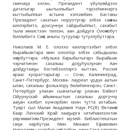
сменаҕа кэлэн, Президент үбүлүөйдээх
дататыгар ыытыллыбыт тэрээһиннэргэ
кыттыбыппын астына кэпсиибин. Бастакы
Президент сахатын норуотугар элбэх саҥаны
киллэрбитэ, дохсуннук сайдыбыппыт, сахабыт
тыла иккистээн тиллэн, аан дойдуга Олоҥхобут
биллибитэ. Саҥа, аныгы тутуулар тутуллубуттара.
Николаев М. Е. олоххо киллэртээбит элбэх
бырайыактара мин олохпор элбэх сабыдыалы
оҥорбуттара. «Музыка барыбытыгар» бырайыак
чэрчитинэн сахалыы доҕуһуолунан Аан
дойдутааҕы бэстибээллэргэ кыттан, Россия
араас куораттарыгар — Сочи, Калининград,
Санкт-Петербург, Москва- лауреат үрдүк аатын
ылан, сахалыы фольклору билиһиннэрэн, Санкт-
Петербург улахан сыанатыгар улахан бэйиэт
Ойуунускай айымньытын сахалыы доргуччу
ааҕан кэлбит күннэрбин киэн тутта ахтабын.
Түөрт сыл Малая Академия Наук РС(Я) Өктөмҥө
баар Ленский Край лааҕырга ситиһиилээхтик
үөрэммитим.Президент музей- библиотекатын
сөҕө көрбүтүм. Мин Михаил Ефимович
Николаевы холобур оҥостобун, кини Саха сиригэр