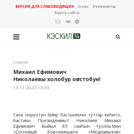
ВЕРСИЯ ДЛЯ СЛАБОВИДЯЩИХ
О нас
Реквизиты
Карта сайта
ГЛАВНАЯ
Михаил Ефимович
Николаевы холобур оҥостобун!
13.11.2022 13:33
Саха норуотун биир бастыҥ, киэн туттар киһитэ,
бастакы Президеммыт Николаев Михаил
Ефимович быйыл 85 сааһын туолла.Мин
«Сосновый Бор»лааҕырга «Медиавызов»