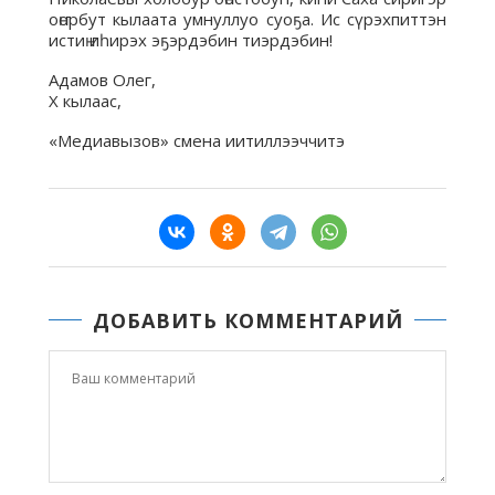
оҥорбут кылаата умнуллуо суоҕа. Ис сүрэхпиттэн
истиҥ иһирэх эҕэрдэбин тиэрдэбин!
Адамов Олег,
X кылаас,
«Медиавызов» смена иитиллээччитэ
ДОБАВИТЬ КОММЕНТАРИЙ