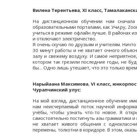
Вилена Терентьева
,
XI класс, Тамалаканс
На дистанционном обучении нам сначала
образовательными порталами, как Учи.ру, Zoo
учиться в режиме офлайн лучше. В районах и
и отключают электричество.
Я очень скучаю по друзьям и учителям. Ничт
30 минут работы и не хватает очного объяс
залу и свежему воздуху. И самое неприятное,
котором так грезили последние годы, не буд
бы… Одно лишь утешает, что это только врем
Нарыйаана Максимова
,
VI класс, юнкорпо
Чурапчинский улус:
На мой взгляд, дистанционное обучение име
нам неисчерпаемый поток научной информ
учёбы, чтобы узнать что-то новое. Я откр
самостоятельно постигнуть азы грамматики и
не хватает живого общения с одноклассни
перемены, толкотни в коридоре. В этом, оказ