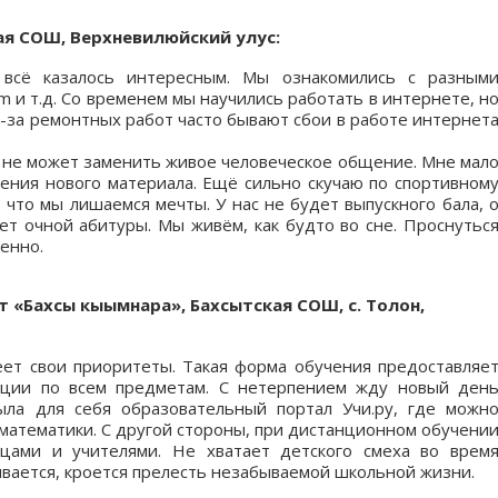
кая СОШ, Верхневилюйский улус:
 всё казалось интересным. Мы ознакомились с разным
m и т.д. Со временем мы научились работать в интернете, н
з-за ремонтных работ часто бывают сбои в работе интернет
о не может заменить живое человеческое общение. Мне мал
нения нового материала. Ещё сильно скучаю по спортивном
 что мы лишаемся мечты. У нас не будет выпускного бала, 
ет очной абитуры. Мы живём, как будто во сне. Проснутьс
енно.
ст «Бахсы кыымнара», Бахсытская СОШ, с. Толон,
ет свои приоритеты. Такая форма обучения предоставляе
ации по всем предметам. С нетерпением жду новый ден
ыла для себя образовательный портал Учи.ру, где можн
 математики. С другой стороны, при дистанционном обучени
цами и учителями. Не хватает детского смеха во врем
ывается, кроется прелесть незабываемой школьной жизни.