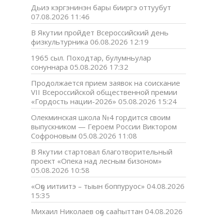
Дьиэ кэргэнинэн бары бииргэ оттуубут
07.08.2026 11:46
В Якутии пройдет Всероссийский день
физкультурника
06.08.2026 12:19
1965 сыл. Походтар, булумньулар
сонуннара
05.08.2026 17:32
Продолжается прием заявок на соискание
VII Всероссийской общественной премии
«Гордость нации-2026»
05.08.2026 15:24
Олекминская школа №4 гордится своим
выпускником — Героем России Виктором
Софроновым
05.08.2026 11:08
В Якутии стартовал благотворительный
проект «Опека над лесным бизоном»
05.08.2026 10:58
«Оҕо иитиитэ – тыын боппуруос»
04.08.2026
15:35
Михаил Николаев оҕо сааһыттан
04.08.2026