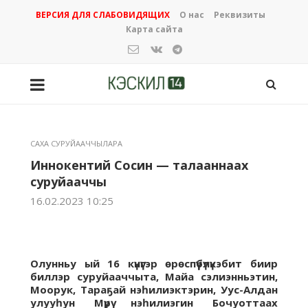
ВЕРСИЯ ДЛЯ СЛАБОВИДЯЩИХ
О нас
Реквизиты
Карта сайта
САХА СУРУЙААЧЧЫЛАРА
Иннокентий Сосин — талааннаах
суруйааччы
16.02.2023 10:25
Олунньу ый 16 күнүгэр өрөспүүбүлүкэбит биир
биллэр суруйааччыта, Майа сэлиэнньэтин,
Моорук, Тараҕай нэһилиэктэрин, Уус-Алдан
улууһун Мүрү нэһилиэгин Бочуоттаах