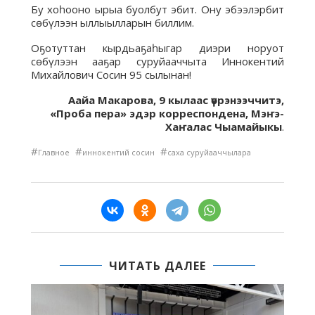
Бу хоһооно ырыа буолбут эбит. Ону эбээлэрбит
сөбүлээн ыллыылларын биллим.
Оҕотуттан кырдьаҕаһыгар диэри норуот
сөбүлээн ааҕар суруйааччыта Иннокентий
Михайлович Сосин 95 сылынан!
Аайа Макарова, 9 кылаас үөрэнээччитэ,
«Проба пера» эдэр корреспондена, Мэҥэ-
Хаҥалас Чыамайыкы
.
#
#
#
Главное
иннокентий сосин
саха суруйааччылара
ЧИТАТЬ ДАЛЕЕ