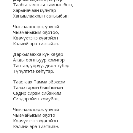
Тааһы тамныы-тамныыбын,
Харыйачаан күлүгэр
Ханыылаахпын саныыбын.
Чыычаах кэрэ, үчүгэй
Чыамайыкым оҕотоо,
Көөчүктэнэ күөгэйэн
Кэлиий эрэ тиэтэйэн.
Даркылаахха күн көҕөр
Анды оонньуур кэмигэр
Таптал, үөрүү, дьол түһэр
Түһүлгэтэ көһүтэр.
Таастаах Тамма эбэккэм
Талахтарын быыһынан
Сэдир сирэм сибэкким
Сиэдэрэйин хомуйан,
Чыычаах кэрэ, үчүгэй
Чыамайыкым оҕото
Көөчүктэнэ күөгэйэн
Кэлиий эрэ тиэтэйэн.