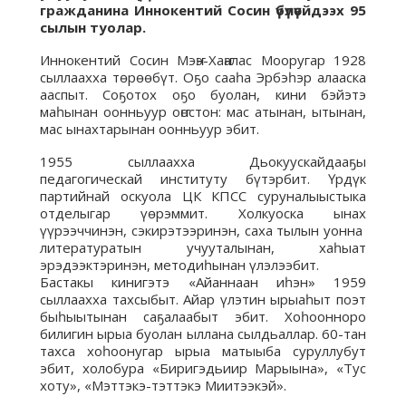
гражданина Иннокентий Сосин үбүлүөйдээх 95
сылын туолар.
Иннокентий Сосин Мэҥэ-Хаҥалас Мооругар 1928
сыллаахха төрөөбүт. Оҕо сааһа Эрбэһэр алааска
ааспыт. Соҕотох оҕо буолан, кини бэйэтэ
маһынан оонньуур оҥостон: мас атынан, ытынан,
мас ынахтарынан оонньуур эбит.
1955 сыллаахха Дьокуускайдааҕы
педагогическай институту бүтэрбит. Үрдүк
партийнай оскуола ЦК КПСС суруналыыстыка
отделыгар үөрэммит. Холкуоска ынах
үүрээччинэн, сэкирэтээринэн, саха тылын уонна
литературатын учууталынан, хаһыат
эрэдээктэринэн, методиһынан үлэлээбит.
Бастакы кинигэтэ «Айаннаан иһэн» 1959
сыллаахха тахсыбыт. Айар үлэтин ырыаһыт поэт
быһыытынан саҕалаабыт эбит. Хоһоонноро
билигин ырыа буолан ыллана сылдьаллар. 60-тан
тахса хоһоонугар ырыа матыыба суруллубут
эбит, холобура «Биригэдьиир Марыына», «Тус
хоту», «Мэттэкэ-тэттэкэ Миитээкэй».