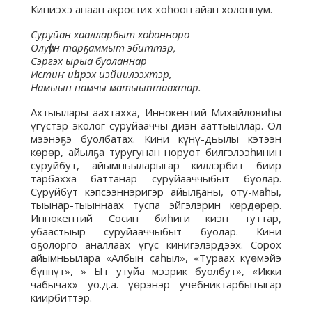
Киниэхэ анаан акростих хоһоон айан холоннум.
Суруйан хаалларбыт хоһоонноро
Олуһун тарҕаммыт эбиттэр,
Сэргэх ырыа буоланнар
Истиҥ иһирэх иэйиилээхтэр,
Намыын намчы матыыптаахтар.
Ахтыылары аахтахха, Иннокентий Михайловиһы
үгүстэр эколог суруйааччы диэн ааттыыллар. Ол
мээнэҕэ буолбатах. Кини күнү-дьылы кэтээн
көрөр, айылҕа туругунан норуот билгэлээһинин
суруйбут, айымньыларыгар киллэрбит биир
тарбахха баттанар суруйааччыбыт буолар.
Суруйбут кэпсээннэригэр айылҕаны, оту-маһы,
тыынар-тыыннаах туспа эйгэлэрин көрдөрөр.
Иннокентий Сосин биһиги киэн туттар,
убаастыыр суруйааччыбыт буолар. Кини
оҕолорго аналлаах үгүс кинигэлэрдээх. Сорох
айымньылара «Албын саһыл», «Тураах күөмэйэ
бүппүт», » Ыт утуйа мээрик буолбут», «Икки
чабычах» уо.д.а. үөрэнэр учебниктарбытыгар
киирбиттэр.