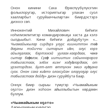
Онон кинини Саха Өрөспүүбүлүкэтин
фольклоругар, историятыгар улахан суол
хаалларбыт суруйааччылартан биирдэстэрэ
диэххэ сөп.
Иннокентий Михайлович биһиги
нэһилиэкпитигэр командировкаҕа хаста да кэлэ
сылдьыбыт. Кини биһиги дойдубутун
«…
Чыамайыкылар сирдэрэ улуус кииниттэн төһө
даҕаны тэйиччи сытарын иһин, олус кэрэ
айылҕалаах, бэртээхэй уулаах-хаардаах, чөкө
сытар бөһүөлэк. Сүөһү иитиитин сайыннарарга
табыгастаах, элбэх киэҥ ходуһалардаах, от
үрэхтэрдээх. Булт-алт өттүнэн эмиэ куһаҕана
суох. Онон саха киһитэ олохсуйан олоруоҕар олус
табыгастаах дойду»
диэн суруйбута баар.
Оннук биир сырыы түмүгэр «Чыамайыкым
оҕото» диэн хоһоон айыллыбытын көрдөөн
буллум.
«Чыамайыкым оҕото»
Даркылааҕым күөлүгэр