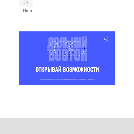
31
« Июл