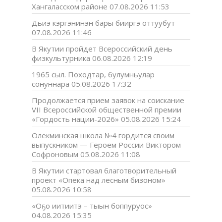
Хангаласском районе
07.08.2026 11:53
Дьиэ кэргэнинэн бары бииргэ оттуубут
07.08.2026 11:46
В Якутии пройдет Всероссийский день
физкультурника
06.08.2026 12:19
1965 сыл. Походтар, булумньулар
сонуннара
05.08.2026 17:32
Продолжается прием заявок на соискание
VII Всероссийской общественной премии
«Гордость нации-2026»
05.08.2026 15:24
Олекминская школа №4 гордится своим
выпускником — Героем России Виктором
Софроновым
05.08.2026 11:08
В Якутии стартовал благотворительный
проект «Опека над лесным бизоном»
05.08.2026 10:58
«Оҕо иитиитэ – тыын боппуруос»
04.08.2026 15:35